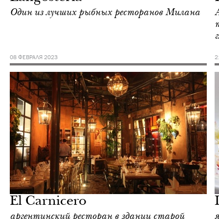
Один из лучших рыбных ресторанов Милана
08 ФЕВРАЛЯ 2023
2
Еда
Милан
El Carnicero
аргентинский ресторан в здании старой