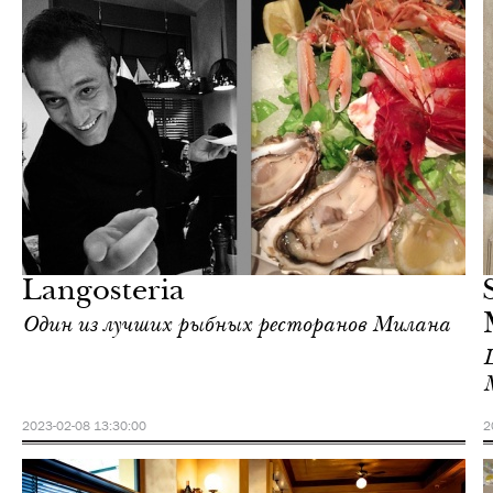
Городская среда
Милан
Langosteria
Один из лучших рыбных ресторанов Милана
2023-02-08 13:30:00
2