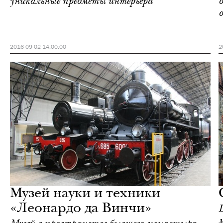
уникальные предметы интерьера
2016-09-02 14:00:00
2
Культура
Милан
Музей науки и техники
«Леонардо да Винчи»