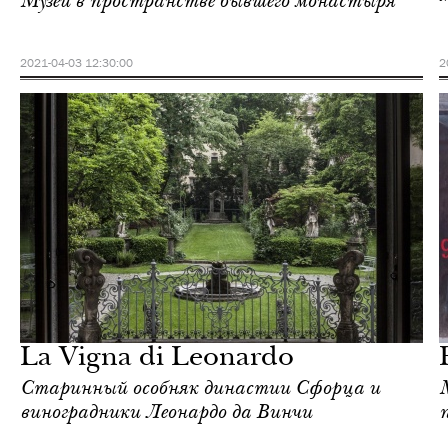
Музей в пространстве бывшего монастыря
2021-04-03 12:30:00
2
Культура
Милан
La Vigna di Leonardo
Старинный особняк династии Сфорца и
виноградники Леонардо да Винчи