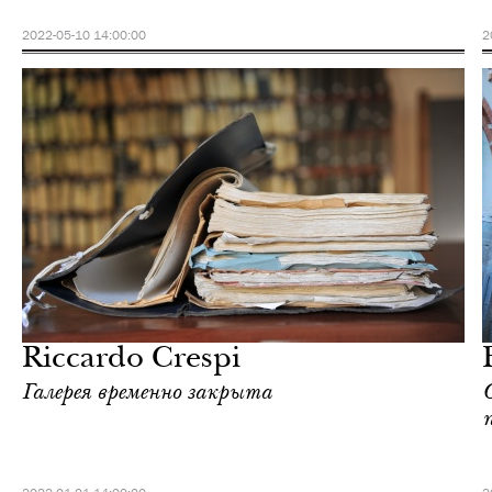
2022-05-10 14:00:00
2
Городская среда
Милан
Riccardo Crespi
Галерея временно закрыта