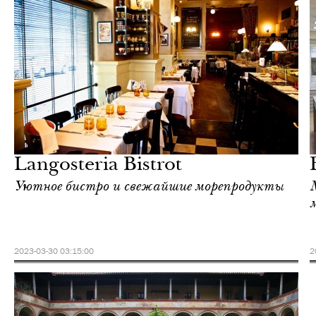
Шоппинг
Милан
Langosteria Bistrot
Уютное бистро и свежайшие морепродукты
2023-03-30 03:15:00
2