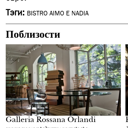
Тэги:
BISTRO AIMO E NADIA
Поблизости
Шоппинг
Милан
Galleria Rossana Orlandi