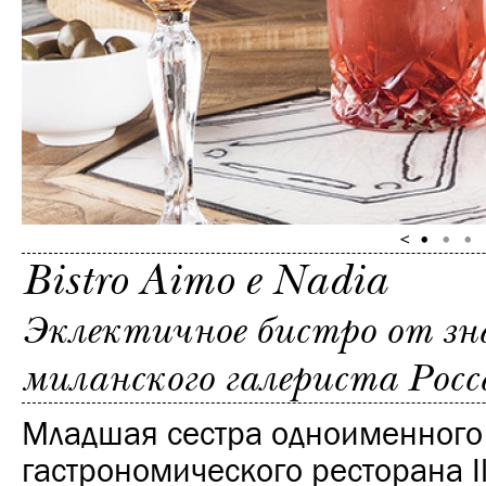
Bistro Aimo e Nadia
Эклектичное бистро от з
миланского галериста Рос
Младшая сестра одноименного
гастрономического ресторана Il