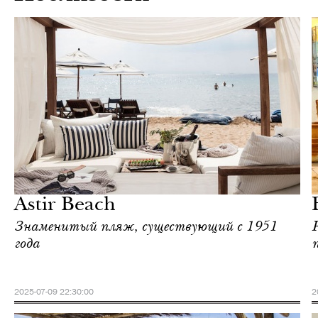
Еда
Афины
Astir Beach
Знаменитый пляж, существующий с 1951
года
2025-07-09 22:30:00
2