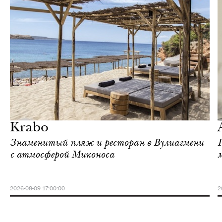
Еда
Афины
Krabo
Знаменитый пляж и ресторан в Вулиагмени
с атмосферой Миконоса
2026-08-09 17:00:00
2