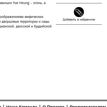
авильон Yue Heung – огонь, а
 изображениями мифических
Добавить в избранное
и дворцовые территории и сады.
цианской, даосской и буддийской
ы
Наша Команда
О Проекте
Рекламодателям