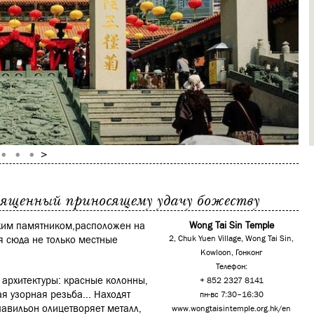
вященный приносящему удачу божеству
ским памятником,расположен на
Wong Tai Sin Temple
я сюда не только местные
2, Chuk Yuen Village, Wong Tai Sin,
Kowloon, Гонконг
Телефон:
 архитектуры: красные колонны,
+ 852 2327 8141
я узорная резьба... Находят
пн-вс 7:30–16:30
павильон олицетворяет металл,
www.wongtaisintemple.org.hk/en