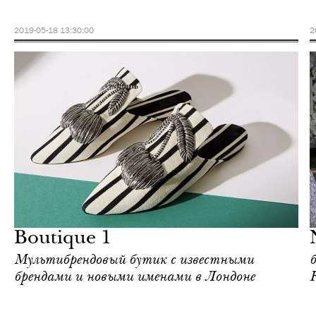
2019-05-18 13:30:00
2
Отели
Лондон
Boutique 1
Мультибрендовый бутик с известными
брендами и новыми именами в Лондоне