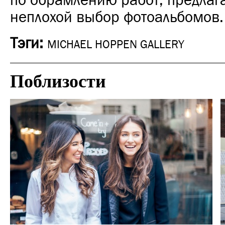
по обрамлению работ; предлаг
неплохой выбор фотоальбомов.
Тэги:
MICHAEL HOPPEN GALLERY
Поблизости
Шоппинг
Лондон