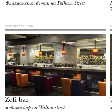
Флагманский бутик на Pelham Street
2017-08-17 16:15:00
2
Городская среда
Лондон
Zefi bar
модный бар на Walton street