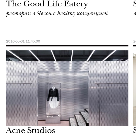
The Good Life Eatery
ресторан в Челси с healthy концепцией
2016-05-31 11:45:00
2
Культура
Лондон
Acne Studios