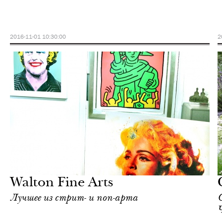
2016-11-01 10:30:00
2
Городская среда
Лондон
Walton Fine Arts
Лучшее из стрит- и поп-арта