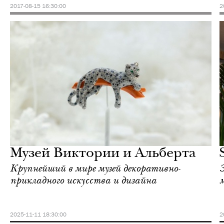
2017-08-15 16:30:00
2
Еда
Лондон
Музей Виктории и Альберта
Крупнейший в мире музей декоративно-
прикладного искусства и дизайна
2025-11-11 18:30:00
2