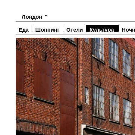
Лондон
Еда
Шоппинг
Отели
Культура
Ночн