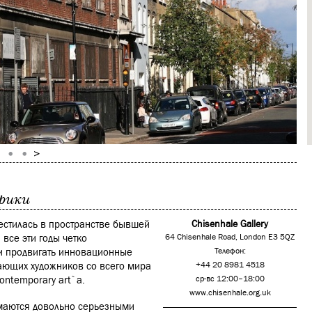
рики
естилась в пространстве бывшей
Chisenhale Gallery
все эти годы четко
64 Chisenhale Road, London E3 5QZ
и продвигать инновационные
Телефон:
ающих художников со всего мира
+44 20 8981 4518
ontemporary art`а.
ср-вс 12:00–18:00
www.chisenhale.org.uk
имаются довольно серьезными