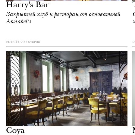
Harry's Bar
Закрытый клуб и ресторан от основателей
Annabel's
2016-11-29 14:30:00
2
Культура
Лондон
Coya