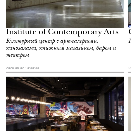
Еда
Лондон
Institute of Contemporary Arts
Культурный центр с арт-галереями,
кинозалами, книжным магазином, баром и
театром
2020-05-02 13:00:00
2