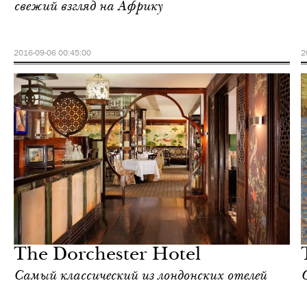
свежий взгляд на Африку
2016-09-06 00:45:00
2
Культура
Лондон
The Dorchester Hotel
Самый классический из лондонских отелей