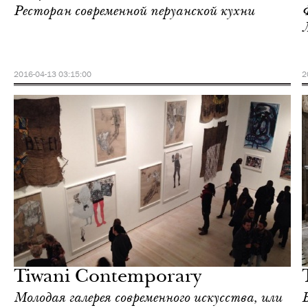
Ресторан современной перуанской кухни
2016-04-13 03:15:00
2
Отели
Лондон
Tiwani Contemporary
Молодая галерея современного искусства, или