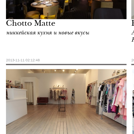
Культура
Лондон
Chotto Matte
никкейская кухня и новые вкусы
2013-11-11 02:12:48
2
Шоппинг