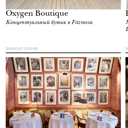
Лондон
Oxygen Boutique
Концептуальный бутик в Fitzrovia
2016-11-07 12:00:00
2
Ночная жизнь
Лондон