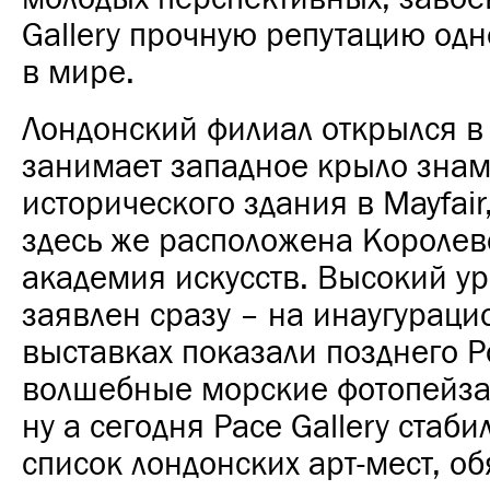
Gallery прочную репутацию одн
в мире.
Лондонский филиал
открылся в
занимает западное крыло знам
исторического здания
в
Mayfair
здесь же расположена Королев
академия искусств. Высокий у
заявлен сразу – на инаугурац
выставках показали позднего Р
волшебные морские фотопейза
ну а сегодня
Pace Gallery стаби
список
лондонских
арт-мест, о