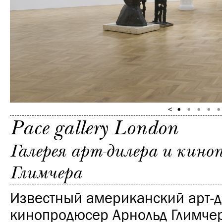
Pace gallery London
Галерея арт-дилера и кино
Глимчера
Известный американский арт-д
кинопродюсер
Арнольд
Глимчер