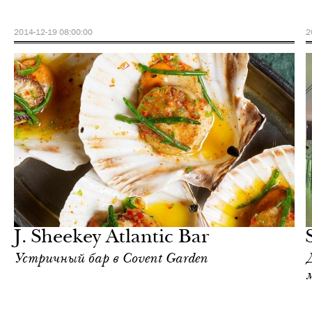
2014-12-19 08:00:00
2
Отели
Лондон
J. Sheekey Atlantic Bar
Устричный бар в Covent Garden