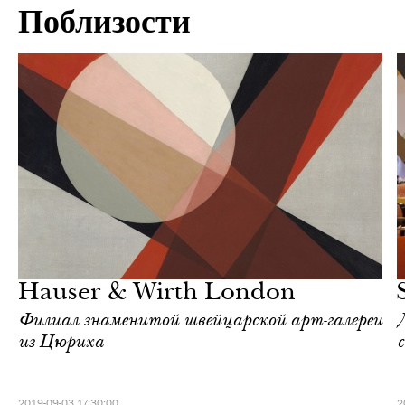
Поблизости
Еда
Лондон
Hauser & Wirth London
Филиал знаменитой швейцарской арт-галереи
из Цюриха
2019-09-03 17:30:00
2