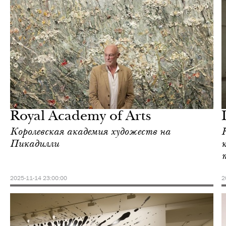
Культура
Лондон
Royal Academy of Arts
Королевская академия художеств на
Пикадилли
2025-11-14 23:00:00
2