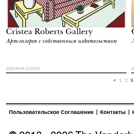
Культура
Лондон
Cristea Roberts Gallery
Арт-галерея с собственным издательством
2020-09-05 12:15:00
2
<
1
2
3
Пользовательское Соглашение
Контакты