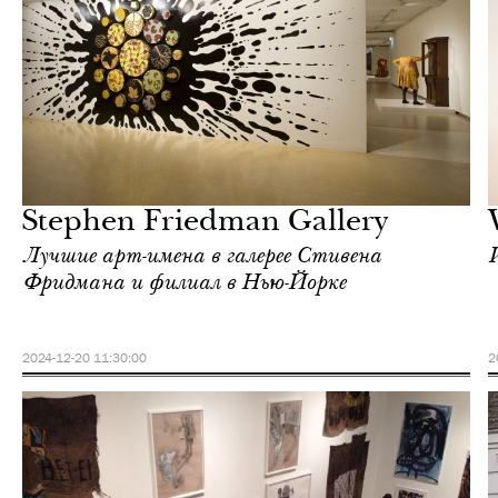
Культура
Лондон
Stephen Friedman Gallery
Лучшие арт-имена в галерее Стивена
Фридмана и филиал в Нью-Йорке
2024-12-20 11:30:00
2