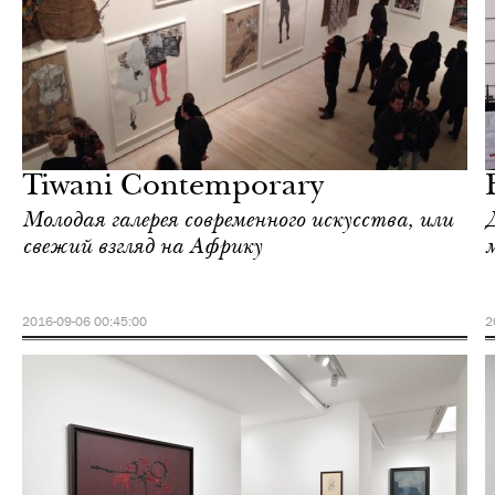
Культура
Лондон
Tiwani Contemporary
Молодая галерея современного искусства, или
свежий взгляд на Африку
2016-09-06 00:45:00
2