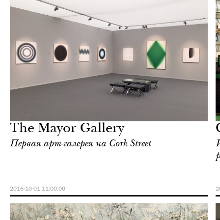
Еда
Лондон
The Mayor Gallery
Первая арт-галерея на Cork Street
2016-10-01 11:00:00
2