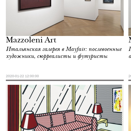
Культура
Лондон
Mazzoleni Art
Итальянская галерея в Mayfair: послевоенные
художники, сюрреалисты и футуристы
2020-01-22 12:00:00
2