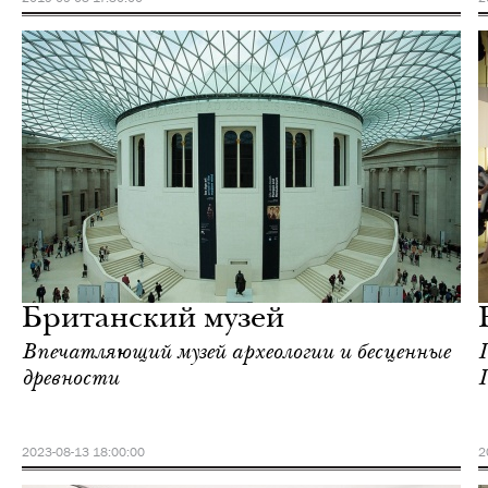
Культура
Лондон
Британский музей
Впечатляющий музей археологии и бесценные
древности
2023-08-13 18:00:00
2