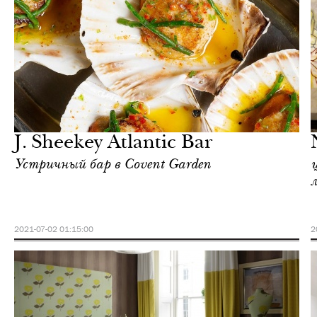
Культура
Лондон
J. Sheekey Atlantic Bar
Устричный бар в Covent Garden
2021-07-02 01:15:00
2