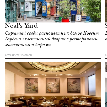
Культура
Лондон
Neal's Yard
Скрытый среди разноцветных домов Ковент
Гардена эклектичный дворик с ресторанами,
о
магазинами и барами
2022-03-22 15:00:00
2