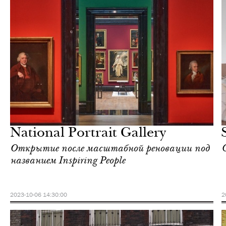
Отели
Лондон
National Portrait Gallery
Открытие после масштабной реновации под
названием Inspiring People
2023-10-06 14:30:00
2