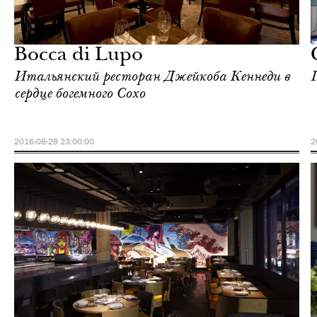
Еда
Лондон
Bocca di Lupo
Итальянский ресторан Джейкоба Кеннеди в
сердце богемного Сохо
2016-08-28 23:00:00
2
Отели