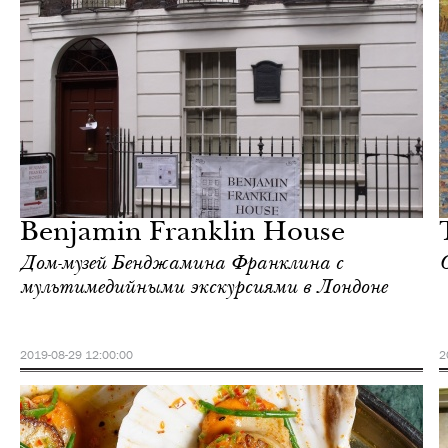
Культура
Лондон
Benjamin Franklin House
Дом-музей Бенджамина Франклина с
мультимедийными экскурсиями в Лондоне
2019-08-29 12:00:00
2