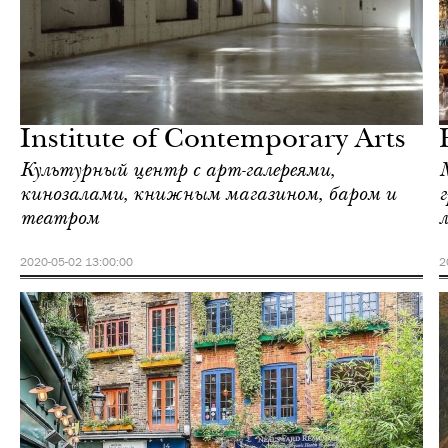
Еда
Лондон
Institute of Contemporary Arts
Культурный центр с арт-галереями,
кинозалами, книжным магазином, баром и
г
театром
2020-05-02 13:00:00
2