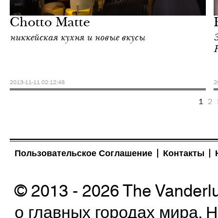
Лондон
Chotto Matte
никкейская кухня и новые вкусы
2013-11-11 02:12:48
2
1
2
Пользовательское Соглашение
Контакты
© 2013 - 2026 The Vanderl
о главных городах мира.