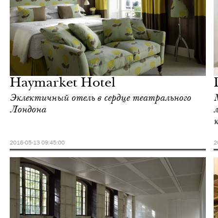
Шоппинг
Лондон
Haymarket Hotel
Эклектичный отель в сердце театрального
Лондона
2016-05-13 09:45:00
2