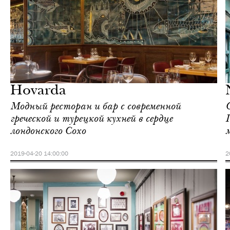
Городская среда
Лондон
Hovarda
Модный ресторан и бар с современной
греческой и турецкой кухней в сердце
лондонского Сохо
2019-04-20 14:00:00
2