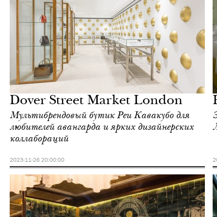
Отели
Лондон
Dover Street Market London
Мультибрендовый бутик Реи Кавакубо для
любителей авангарда и ярких дизайнерских
коллабораций
2023-11-26 20:00:00
2