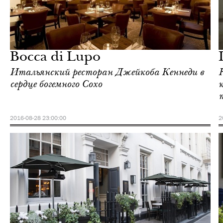
Культура
Лондон
Bocca di Lupo
Итальянский ресторан Джейкоба Кеннеди в
сердце богемного Сохо
2016-08-28 23:00:00
2