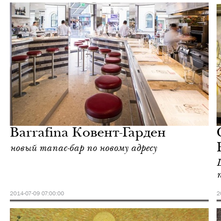
Культура
Лондон
Barrafina Ковент-Гарден
новый тапас-бар по новому адресу
2014-07-09 07:00:00
2