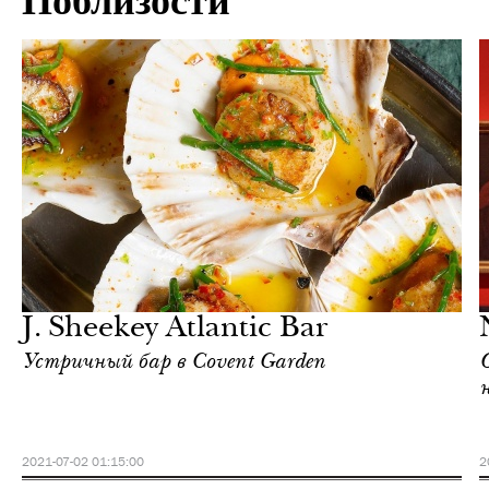
Поблизости
Культура
Лондон
J. Sheekey Atlantic Bar
Устричный бар в Covent Garden
н
2021-07-02 01:15:00
2