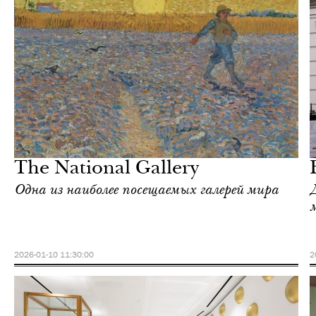
Культура
Лондон
The National Gallery
Одна из наиболее посещаемых галерей мира
2026-01-10 11:30:00
2