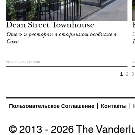
Отели
Лондон
Dean Street Townhouse
Отель и ресторан в старинном особняке в
Сохо
2020-03-05 00:15:00
2
1
2
3
Пользовательское Соглашение
Контакты
© 2013 - 2026 The Vanderl