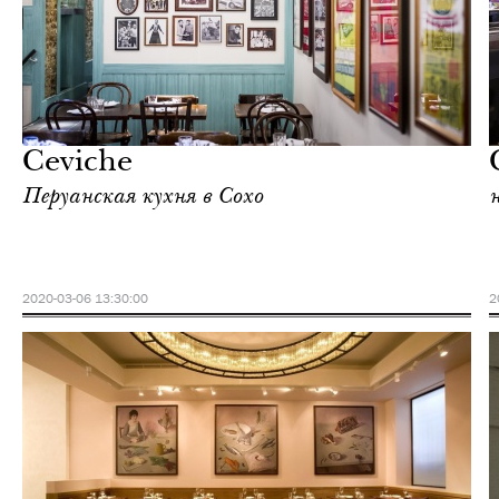
Еда
Лондон
Ceviche
Перуанская кухня в Сохо
2020-03-06 13:30:00
2