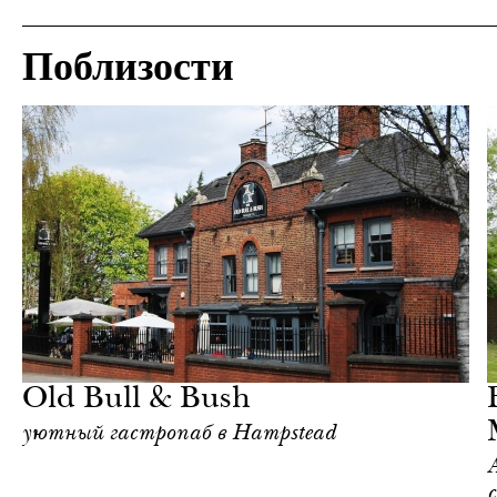
Поблизости
Культура
Лондон
Old Bull & Bush
уютный гастропаб в Hampstead