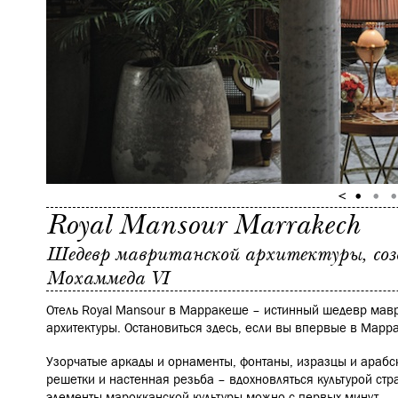
Royal Mansour Marrakech
Шедевр мавританской архитектуры, соз
Мохаммеда VI
Отель Royal Mansour в Марракеше – истинный шедевр мавр
архитектуры. Остановиться здесь, если вы впервые в Марр
Узорчатые аркады и орнаменты, фонтаны, изразцы и арабс
решетки и настенная резьба – вдохновляться культурой стр
элементы марокканской культуры можно с первых минут.