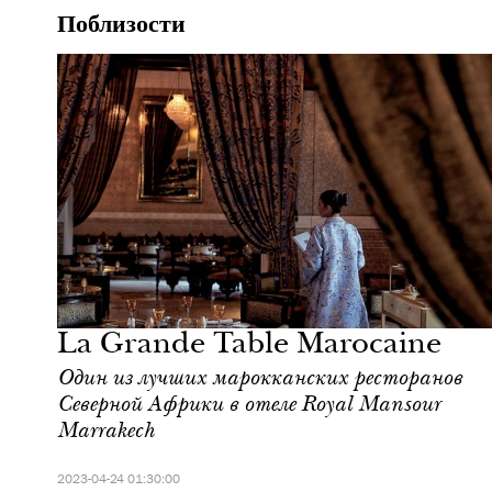
Поблизости
Ночная жизнь
Марракеш
La Grande Table Marocaine
Один из лучших марокканских ресторанов
Северной Африки в отеле Royal Mansour
Marrakech
2023-04-24 01:30:00