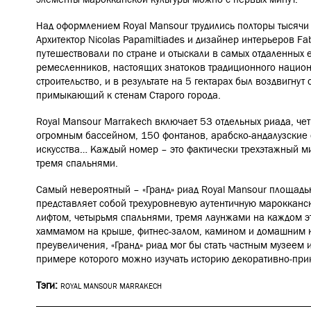
Над оформлением Royal Mansour трудились полторы тысячи
Архитектор Nicolas Papamiltiades и дизайнер интерьеров Fa
путешествовали по стране и отыскали в самых отдаленных 
ремесленников, настоящих знатоков традиционного национа
строительство, и в результате на 5 гектарах был воздвигнут
примыкающий к стенам Старого города.
Royal Mansour Marrakech включает 53 отдельных риада, чет
огромным бассейном, 150 фонтанов, арабско-андалузские
искусства… Каждый номер – это фактически трехэтажный ми
тремя спальнями.
Самый невероятный – «Гранд» риад Royal Mansour площад
представляет собой трехуровневую аутентичную марокканск
лифтом, четырьмя спальнями, тремя лаунжами на каждом э
хаммамом на крыше, фитнес-залом, камином и домашним к
преувеличения, «Гранд» риад мог бы стать частным музеем 
примере которого можно изучать историю декоративно-при
Тэги:
ROYAL MANSOUR MARRAKECH