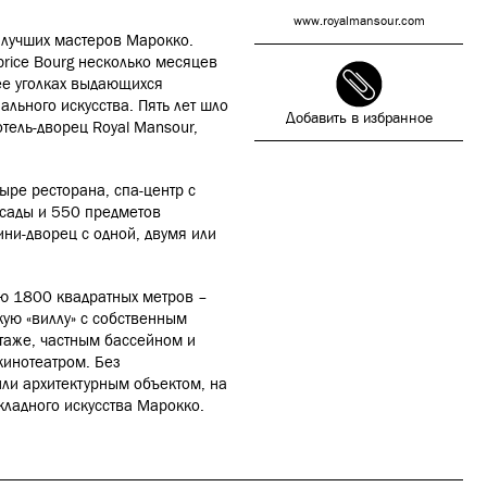
www.royalmansour.com
 лучших мастеров Марокко.
brice Bourg несколько месяцев
ее уголках выдающихся
льного искусства. Пять лет шло
Добавить в избранное
 отель-дворец Royal Mansour,
ыре ресторана, спа-центр с
 сады и 550 предметов
ни-дворец с одной, двумя или
ью 1800 квадратных метров –
ую «виллу» с собственным
таже, частным бассейном и
инотеатром. Без
или архитектурным объектом, на
кладного искусства Марокко.