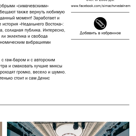
 добрыми «симачевскими»
www.facebook.com/simachvnedalnem
 обещают также вернуть любимую
ожданный момент!
Заработает и
 история «Недальнего Востока»:
, солидная публика. Интересно,
Добавить в избранное
т ли эклектика и свобода
рономическим вибрациями
 с raw-баром и с авторским
утра и смаковать лучшие миксы
роходят громко, весело и шумно.
тенько стоит и сам Денис