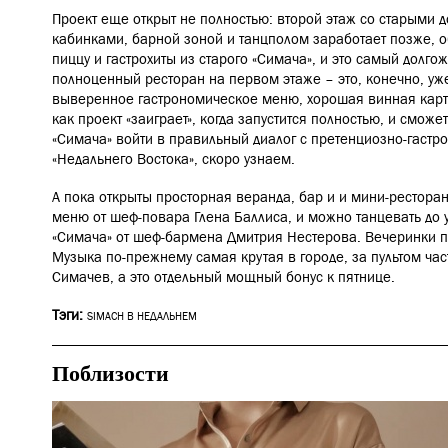
Проект еще открыт не полностью: второй этаж со старыми
кабинками, барной зоной и танцполом заработает позже,
пиццу и гастрохиты из старого «Симача», и это самый долг
полноценный ресторан на первом этаже – это, конечно, уже
выверенное гастрономическое меню, хорошая винная карта
как проект «заиграет», когда запустится полностью, и сможе
«Симача» войти в правильный диалог с претенциозно-гаст
«Недальнего Востока», скоро узнаем.
А пока открыты просторная веранда, бар и и мини-ресторан
меню от шеф-повара Глена Баллиса, и можно танцевать до 
«Симача» от шеф-бармена Дмитрия Нестерова.
Вечеринки п
Музыка по-прежнему самая крутая в городе, за пультом час
Симачев, а это отдельный мощный бонус к пятнице.
Тэги:
SIMACH В НЕДАЛЬНЕМ
Поблизости