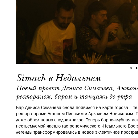
Simach в Недальнем
Новый проект Дениса Симачева, Антона
рестораном, баром и танцами до утра
Бар Дениса Симачева снова появился на карте города – те
рестораторами Антоном Пинским и Аркадием Новиковым. П
даже обрел новых сподвижников. Теперь барно-клубная ис
неотъемлемой частью гастрономического «Недальнего Восто
легенды трансформировались в новое эклектичное простра