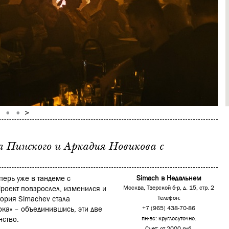
 Пинского и Аркадия Новикова с
перь уже в тандеме с
Simach в Недальнем
роект повзрослел, изменился и
Москва, Тверской б-р, д. 15, стр. 2
тория Simachev стала
Телефон:
ка» – объединившись, эти две
+7 (965) 438-70-86
нство.
пн-вс: круглосуточно.
Счет: от 2000 руб.