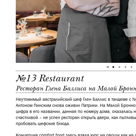
№13 Restaurant
Ресторан Глена Баллиса на Малой Бронно
Неутомимый австралийский шеф Глен Баллис в тандеме с N
Антоном Пинским снова оживил Патрики. На Малой Бронно
цифра в его названии, данная по номеру дома, оказалась н
счастливой – не успел ресторан открыть двери, как пытлив
пробовать шефские блюда.
Концепция comfort food здесь взяла курс на овощи как на