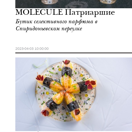
Москва
MOLECULE Патриаршие
Бутик селективного парфюма в
Спиридоньевском переулке
2023-04-03 10:00:00
Еда
Москва