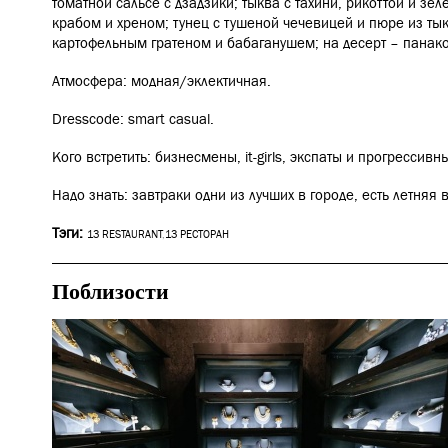
томатной сальсе с дзадзики; тыква с тахини, рикоттой и зе
крабом и хреном; тунец с тушеной чечевицей и пюре из тык
картофельным гратеном и бабаганушем; на десерт – панакот
Атмосфера: модная/эклектичная.
Dresscode: smart casual.
Кого встретить: бизнесмены, it-girls, экспаты и прогрессивн
Надо знать: завтраки одни из лучших в городе, есть летняя 
Тэги:
13 RESTAURANT
,
13 РЕСТОРАН
Поблизости