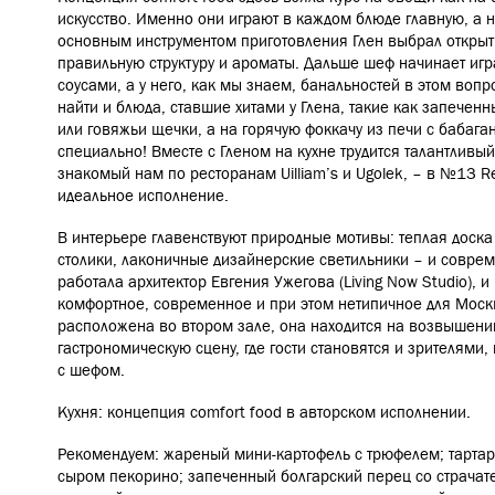
искусство. Именно они играют в каждом блюде главную, а н
основным инструментом приготовления Глен выбрал открыт
правильную структуру и ароматы. Дальше шеф начинает игр
соусами, а у него, как мы знаем, банальностей в этом воп
найти и блюда, ставшие хитами у Глена, такие как запечен
или говяжьи щечки, а на горячую фоккачу из печи с бабага
специально!
Вместе с Гленом на кухне трудится талантлив
знакомый нам по ресторанам Uilliam’s и Ugolek, – в №13 Re
идеальное исполнение.
В интерьере главенствуют природные мотивы: теплая доск
столики, лаконичные дизайнерские светильники – и соврем
работала архитектор Евгения Ужегова (Living Now Studio), 
комфортное, современное и при этом нетипичное для Моск
расположена во втором зале, она находится на возвышени
гастрономическую сцену, где гости становятся и зрителями,
с шефом.
Кухня: концепция comfort food в авторском исполнении.
Рекомендуем: жареный мини-картофель с трюфелем; тартар
сыром пекорино; запеченный болгарский перец со страчате