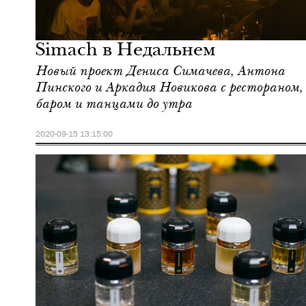
Еда
Москва
Simach в Недальнем
Новый проект Дениса Симачева, Антона
Пинского и Аркадия Новикова с рестораном,
баром и танцами до утра
2020-09-15 13:15:00
Ночная жизнь