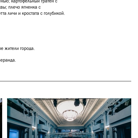
ленью; картофельный гратен с
вы; плечо ягненка с
та личи и кростата с голубикой.
ые жители города.
веранда.