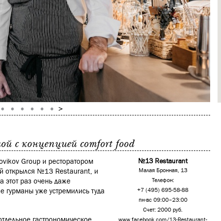
й с концепцией comfort food
ovikov Group и ресторатором
№13 Restaurant
й открылся №13 Restaurant, и
Малая Бронная, 13
а этот раз очень даже
Телефон:
ые гурманы уже устремились туда
+7 (495) 695-58-88
пн-вс 09:00–23:00
Счет: 2000 руб.
 отдельное гастрономическое
www.facebook.com/13-Restaurant-