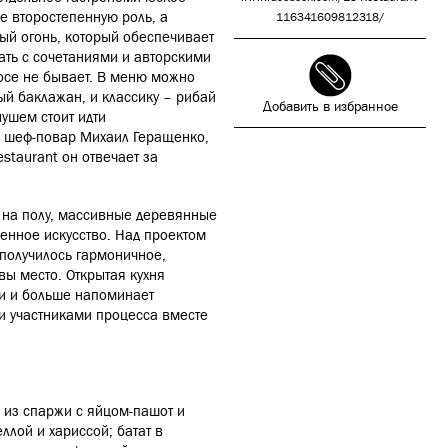
е второстепенную роль, а
116341609812318/
ый огонь, который обеспечивает
ать с сочетаниями и авторскими
росе не бывает. В меню можно
ный баклажан, и классику – рибай
Добавить в избранное
нушем стоит идти
ый шеф-повар Михаил Геращенко,
staurant он отвечает за
а на полу, массивные деревянные
енное искусство. Над проектом
и получилось гармоничное,
вы место.
Открытая кухня
и и больше напоминает
 и участниками процесса вместе
 из спаржи с яйцом-пашот и
ллой и хариссой; батат в