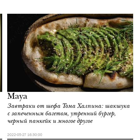
Maya
Завтраки от шефа Тома Халпина: шакшука
с запеченным багетом, утренний бургер,
черный панкейк и многое другое
2022-05-27 16:30:00