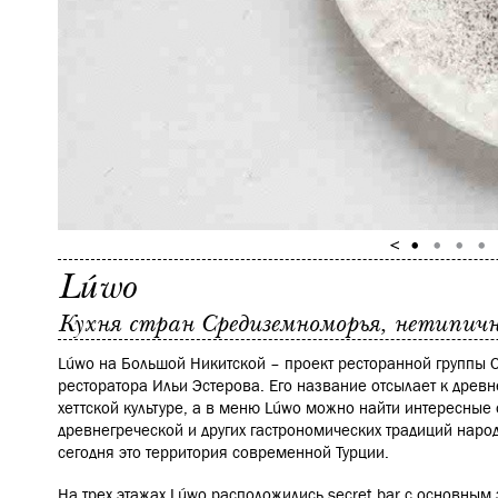
Lúwo
Кухня стран Средиземноморья, нетипичная
Lúwo на Большой Никитской – проект ресторанной группы OR
ресторатора Ильи Эстерова. Его название отсылает к древ
хеттской культуре, а в меню Lúwo можно найти интересные
древнегреческой и других гастрономических традиций наро
сегодня это территория современной Турции.
На трех этажах Lúwo расположились secret bar с основным