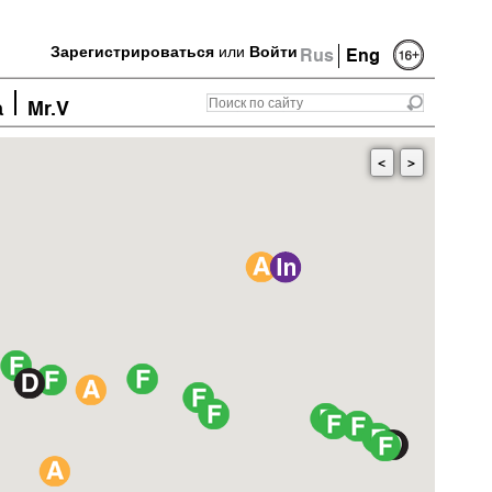
Зарегистрироваться
или
Войти
Rus
Eng
а
Mr.V
<
>