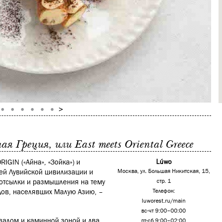
 Греция, или East meets Oriental Greece
IGIN («Айна», «Зойка») и
Lúwo
ней Лувийской цивилизации и
Москва, ул. Большая Никитская, 15,
 отсылки и размышления на тему
стр. 1
дов, населявших Малую Азию, –
Телефон:
luworest.ru/main
вс-чт 9:00–00:00
 залом и каминной зоной и два
пт-сб 9:00–02:00