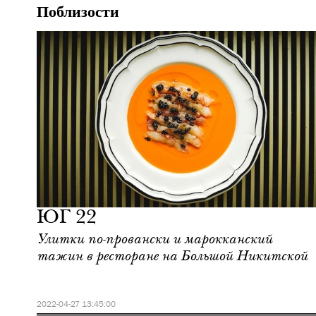
Поблизости
Еда
Москва
ЮГ 22
Улитки по-провански и марокканский
тажин в ресторане на Большой Никитской
2022-04-27 13:45:00