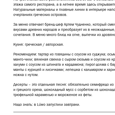
этажа самого ресторана, а в летнее время здесь открываетс
Натуральные материалы и плавные линии в интерьере напо
очертаниях греческих островов.
За меню отвечает бренд-шеф Артем Чудненко, который сме
вкусами древних народов и преобразует их в неожиданные
сочетания. В меню много блюд на огне, выпечки из дровян
Кухня: греческая / авторская.
Рекомендуем: тартар из говядины с соусом из суджука; ось
манго-чили; вяленая свекла с сыром сюзьма и соусом из к
халуми с соусом из шпината и кардамона; пирог-долма с ба
манты с курицей и лисичками; лепешка с кальмаром и харис
ножка с нутом.
Десерты – это отдельная песня: обязательно семифредо из 
и грецкого ореха, шоколадный мусс с сорбетом из шоколада
трюфельной карамелью и мороженое из феты.
Надо знать: в Lúwo запустили завтраки.