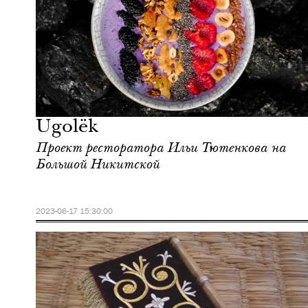
Еда
Москва
Ugolёk
Проект ресторатора Ильи Тютенкова на
Большой Никитской
2023-06-17 15:30:00