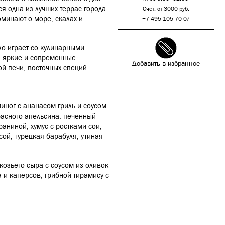
я одна из лучших террас города.
Счет: от 3000 руб.
минают о море, скалах и
+7 495 105 70 07
ло играет со кулинарными
, яркие и современные
Добавить в избранное
ой печи, восточных специй.
миног с ананасом гриль и соусом
расного апельсина; печенный
раниной; хумус с ростками сои;
ой; турецкая барабуля; утиная
козьего сыра с соусом из оливок
 и каперсов, грибной тирамису с