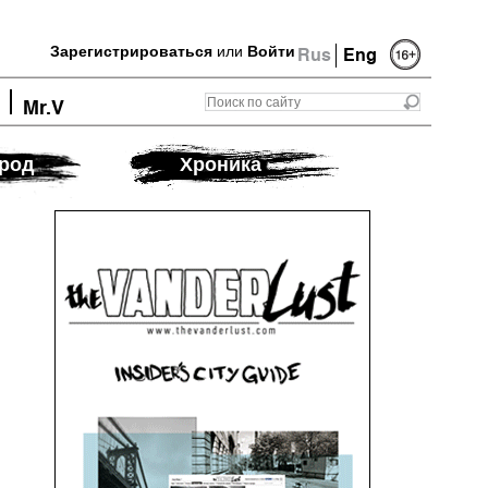
Зарегистрироваться
или
Войти
Rus
Eng
Mr.V
род
Хроника