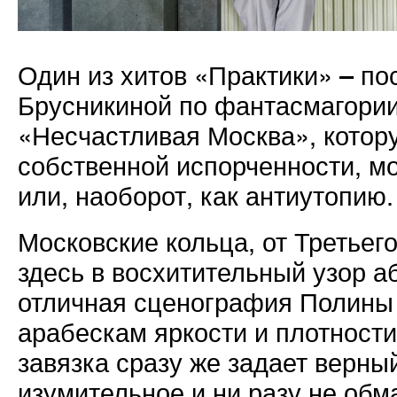
Один из хитов «Практики» – п
Брусникиной по фантасмагории
«Несчастливая Москва», котору
собственной испорченности, мо
или, наоборот, как антиутопию.
Московские кольца, от Третьег
здесь в восхитительный узор а
отличная сценография Полины 
арабескам яркости и плотност
завязка сразу же задает верны
изумительное и ни разу не обм