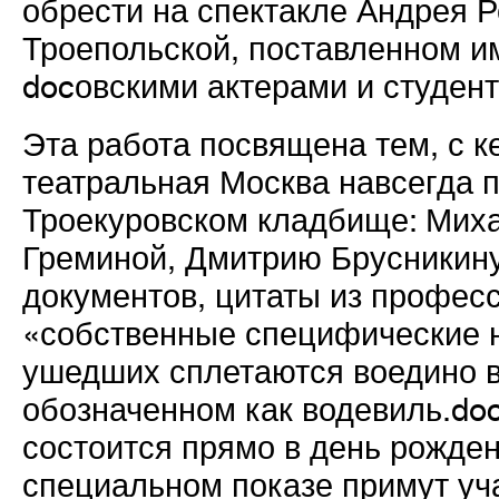
обрести на спектакле Андрея 
Троепольской, поставленном им
docовскими актерами и студе
Эта работа посвящена тем, с к
театральная Москва навсегда 
Троекуровском кладбище: Миха
Греминой, Дмитрию Брусникину
документов, цитаты из профес
«собственные специфические 
ушедших сплетаются воедино в
обозначенном как водевиль.do
состоится прямо в день рождени
специальном показе примут уч