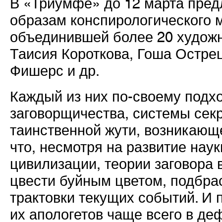
В «Триумфе» до 12 марта пред
образам конспирологического 
объединившей более 20 художни
Таисия Короткова, Гоша Острец
Фишерс и др.
Каждый из них по-своему подх
заговорщичества, системы секр
таинственной жути, возникающег
что, несмотря на развитие нау
цивилизации, теории заговора 
цвести буйным цветом, подбра
трактовки текущих событий. И 
их апологетов чаще всего в де