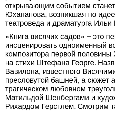
открывающим событием станет
Юхананова, возникшая по идее
театроведа и драматурга Ильи 
«Книга висячих садов» – это п
инсценировать одноименный во
композитора первой половины 
на стихи Штефана Георге. Назв
Вавилона, известного Висячи
пресловутой башней, а сюжет а
трагическом любовном треугол
Матильдой Шенбергами и худо
Рихардом Герстлем. Смотрим т