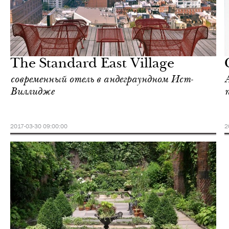
Культура
Нью-Йорк
The Standard East Village
современный отель в андеграундном Ист-
Виллидже
2017-03-30 09:00:00
2