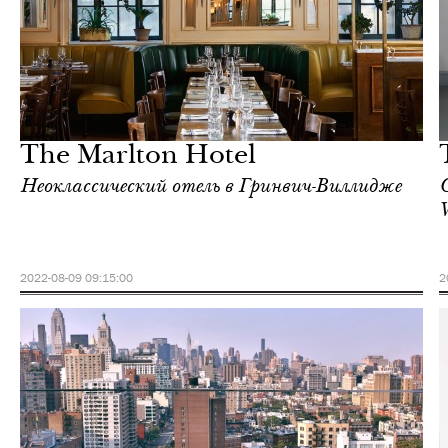
Культура
Нью-Йорк
The Marlton Hotel
Неоклассический отель в Гринвич-Виллидже
2022-08-09 09:15:00
2