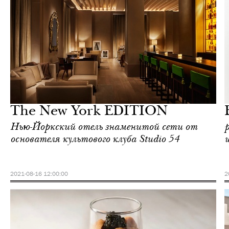
Еда
Нью-Йорк
The New York EDITION
Нью-Йоркский отель знаменитой сети от
основателя культового клуба Studio 54
2021-08-16 12:00:00
2