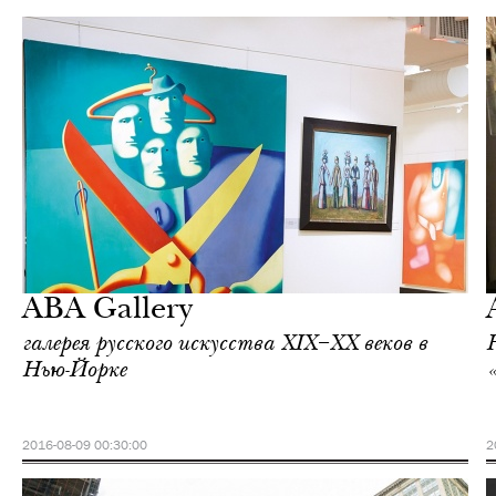
Еда
Нью-Йорк
ABA Gallery
галерея русского искусства XIX–XX веков в
Нью-Йорке
2016-08-09 00:30:00
2