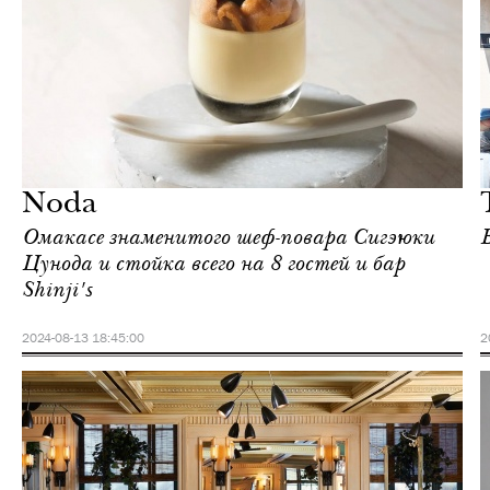
Шоппинг
Нью-Йорк
Noda
Омакасе знаменитого шеф-повара Сигэюки
Цунода и стойка всего на 8 гостей и бар
Shinji's
2024-08-13 18:45:00
2