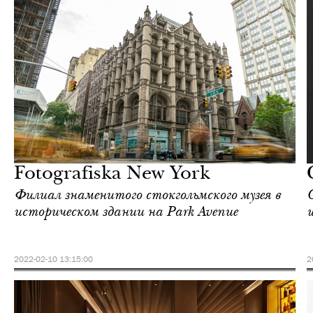
Еда
Нью-Йорк
Fotografiska New York
Филиал знаменитого стокгольмского музея в
историческом здании на Park Avenue
2022-02-10 13:15:00
2