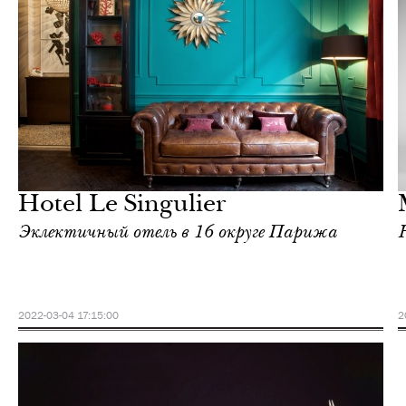
Культура
Париж
Hotel Le Singulier
Эклектичный отель в 16 округе Парижа
2022-03-04 17:15:00
2