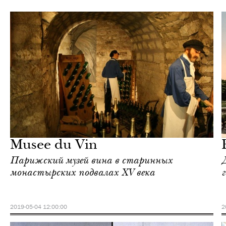
Городская среда
Париж
Musee du Vin
Парижский музей вина в старинных
монастырских подвалах XV века
г
2019-05-04 12:00:00
2