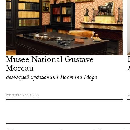
Культура
Париж
Musee National Gustave
Moreau
дом-музей художника Гюстава Моро
2016-09-15 11:15:00
2