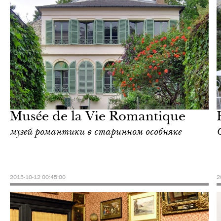
Отели
Париж
Musée de la Vie Romantique
музей романтики в старинном особняке
2015-10-12 00:45:00
2