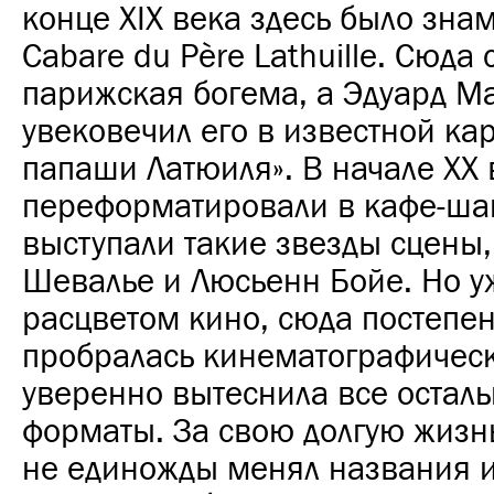
конце XIX века здесь было зна
Cabare du Père Lathuille. Сюда 
парижская богема, а Эдуард М
увековечил его в известной кар
папаши Латюиля». В начале ХХ 
переформатировали в кафе-шан
выступали такие звезды сцены
Шевалье и Люсьенн Бойе. Но уж
расцветом кино, сюда постепе
пробралась кинематографическ
уверенно вытеснила все остал
форматы. За свою долгую жизн
не единожды менял названия и 