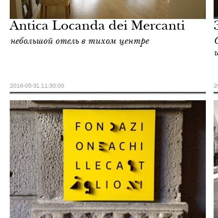
Милан
Antica Locanda dei Mercanti
небольшой отель в тихом центре
2016-05-31 11:30:00
2
Шоппинг
Милан