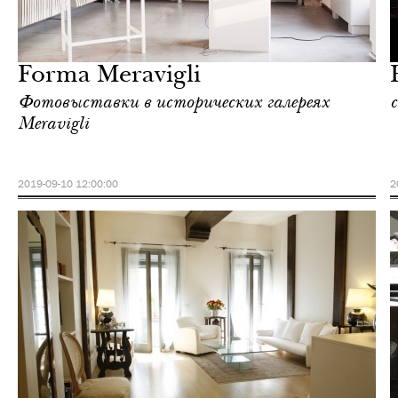
Отели
Милан
Forma Meravigli
Фотовыставки в исторических галереях
Meravigli
2019-09-10 12:00:00
2
Городская среда