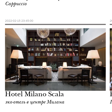
Cappuccio
2022-02-15 23:45:00
2
Культура
Милан
Hotel Milano Scala
эко-отель в центре Милана