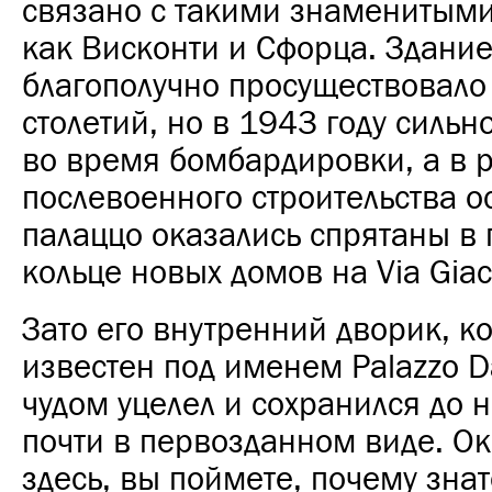
связано с такими знаменитым
как Висконти и Сфорца. Здани
благополучно просуществовало
столетий, но в 1943 году сильн
во время бомбардировки, а в р
послевоенного строительства о
палаццо оказались спрятаны в
кольце новых домов на Via Giac
Зато его внутренний дворик, к
известен под именем Palazzo D
чудом уцелел и сохранился до 
почти в первозданном виде. О
здесь, вы поймете, почему зна