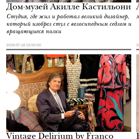
Дом-музей Акилле Кастильони
Студия, где жил и работал великий дизайнер,
который изобрел стул с велосипедным седлом и
вращающиеся полки
2026-07-18 23:00:00
2
Еда
Милан
Vintage Delirium by Franco