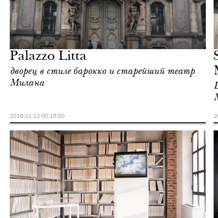
Городская среда
Милан
Palazzo Litta
дворец в стиле барокко и старейший театр
Милана
2016-11-12 00:15:00
2