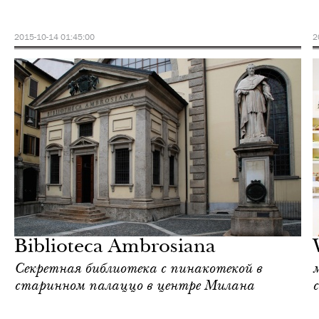
2015-10-14 01:45:00
2
Шоппинг
Милан
Biblioteca Ambrosiana
Секретная библиотека с пинакотекой в
старинном палаццо в центре Милана