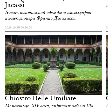
Jacassi
Бутик винтажной одежды и аксессуаров
коллекционера Франко Джакасси
2023-10-25 00:30:00
2
Культура
Милан
Chiostro Delle Umiliate
Монастырь XIV века, спрятанный на Via