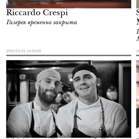
Милан
Riccardo Crespi
Галерея временно закрыта
2022-01-01 14:00:00
2
Шоппинг
Милан