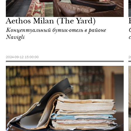
Городская среда
Милан
Aethos Milan (The Yard)
Концептуальный бутик-отель в районе
Navigli
2024-09-12 15:00:00
2
Городская среда