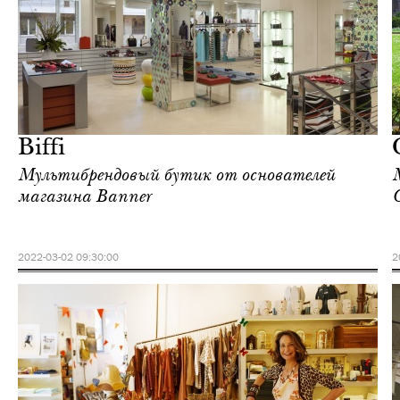
Городская среда
Милан
Biffi
Мультибрендовый бутик от основателей
магазина Banner
2022-03-02 09:30:00
2