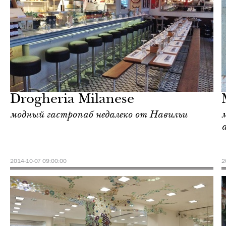
Шоппинг
Милан
Drogheria Milanese
модный гастропаб недалеко от Навильи
2014-10-07 09:00:00
2