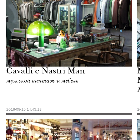
Культура
Милан
Cavalli e Nastri Man
мужской винтаж и мебель
2016-09-15 14:43:18
2