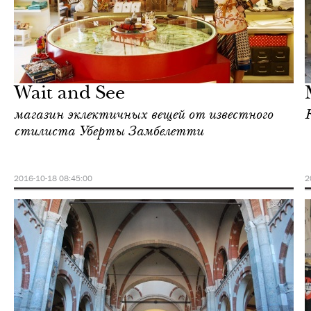
Культура
Милан
Wait and See
магазин эклектичных вещей от известного
стилиста Уберты Замбелетти
2016-10-18 08:45:00
2