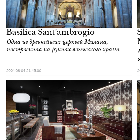
Шоппинг
Милан
Basilica Sant'ambrogio
Одна из древнейших церквей Милана,
построенная на руинах языческого храма
2024-08-04 21:45:00
2