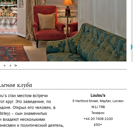
ленов клуба
u’s стал местом встречи
Loulou's
от круг. Это заведение, по
5 Hertford Street, Mayfair, London
доне. Открыл его человек, в
W1J 7RB
irley) – сын знаменитых
Телефон:
ни владеют несколькими
+44 20 7408 2100
несмен и политический деятель,
£50+