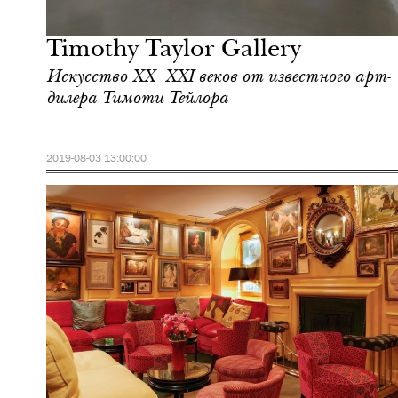
Лондон
Timothy Taylor Gallery
Искусство ХХ–ХХI веков от известного арт-
дилера Тимоти Тейлора
2019-08-03 13:00:00
Еда
Лондон