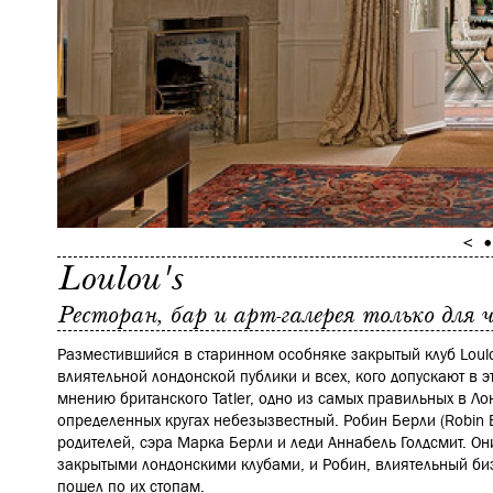
Loulou's
Ресторан, бар и арт-галерея только для ч
Разместившийся в старинном особняке закрытый клуб Loulo
влиятельной лондонской публики и всех, кого допускают в эт
мнению британского Tatler, одно из самых правильных в Лон
определенных кругах небезызвестный. Робин Берли (Robin B
родителей, сэра Марка Берли и леди Аннабель Голдсмит. О
закрытыми лондонскими клубами, и Робин, влиятельный биз
пошел по их стопам.