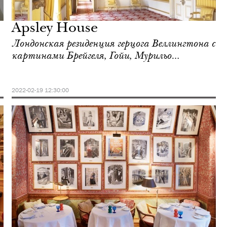
Apsley House
Лондонская резиденция герцога Веллингтона с
картинами Брейгеля, Гойи, Мурильо…
2022-02-19 12:30:00