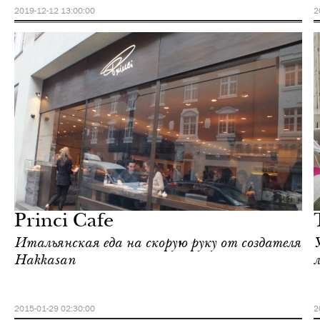
2019-12-12 13:00:00
2
Отели
Лондон
Princi Сafe
Итальянская еда на скорую руку от создателя
Hakkasan
2015-01-29 02:30:00
2