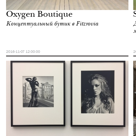
Лондон
Oxygen Boutique
Концептуальный бутик в Fitzrovia
2016-11-07 12:00:00
2
Отели
Лондон