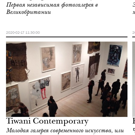
Первая независимая фотогалерея в
Великобритании
2020-02-17 11:30:00
2
Культура
Лондон
Tiwani Contemporary
Молодая галерея современного искусства, или