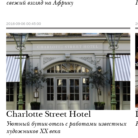
свежий взгляд на Африку
П
2016-09-06 00:45:00
2
Еда
Лондон
Charlotte Street Hotel
Уютный бутик-отель с работами известных
художников ХХ века