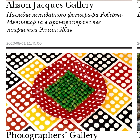
Alison Jacques Gallery
Наследие легендарного фотографа Роберта
Мэпплторпа в арт-пространстве
галеристки Элисон Жак
2020-08-01 11:45:00
2
Отели
Лондон
Photographers’ Gallery