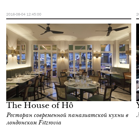
2016-08-04 12:45:00
2
Еда
Лондон
The House of Hô
Ресторан современной паназиатской кухни в
лондонском Fitzrovia