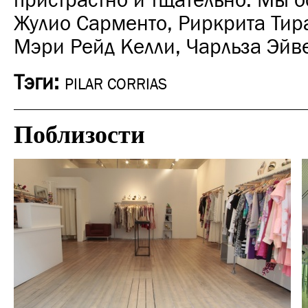
пристрастно и тщательно. Мы 
Жулио Сарменто, Риркрита Тир
Мэри Рейд Келли, Чарльза Эйв
Тэги:
PILAR CORRIAS
Поблизости
Отели