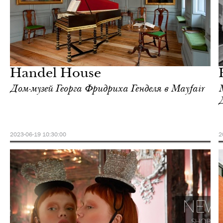
Культура
Лондон
Handel House
Дом-музей Георга Фридриха Генделя в Mayfair
2023-06-19 10:30:00
2