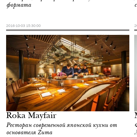
формата
2016-10-03 15:30:00
2
Культура
Лондон
Roka Mayfair
Ресторан современной японской кухни от
основателя Zuma