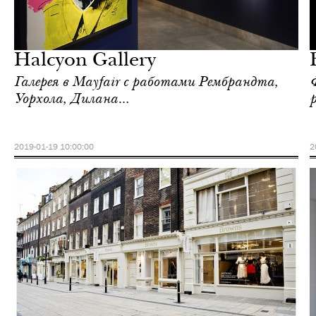
Культура
Лондон
Halcyon Gallery
Галерея в Mayfair с работами Рембрандта,
Уорхола, Дилана…
2019-01-19 10:00:00
2
Культура