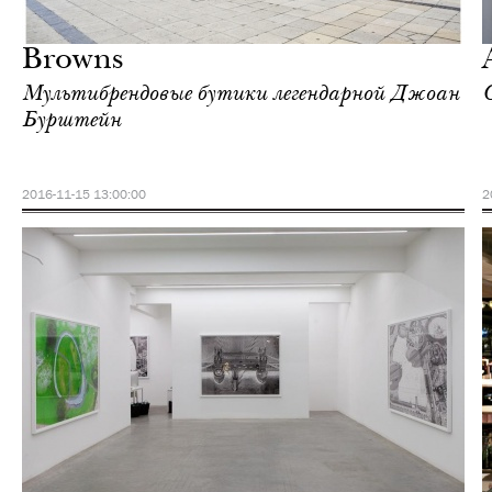
Лондон
Browns
Мультибрендовые бутики легендарной Джоан
Бурштейн
2016-11-15 13:00:00
2
Городская среда
Лондон