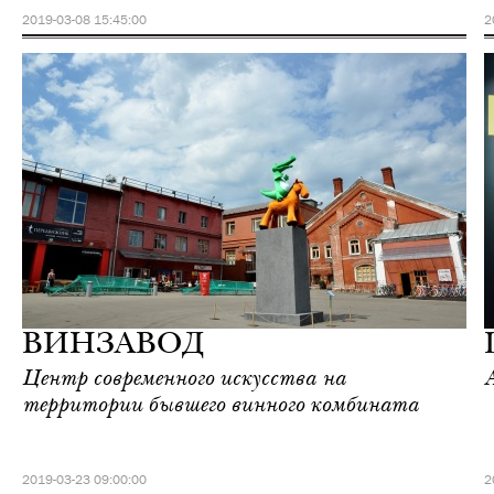
2019-03-08 15:45:00
2
Городская среда
Москва
ВИНЗАВОД
Центр современного искусства на
территории бывшего винного комбината
2019-03-23 09:00:00
2