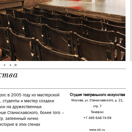
ства
рос в 2005 году из мастерской
Студия театрального искусства
 студенты и мастер создали
Москва, ул. Станиславского, д. 21,
пали на дружественных
стр. 7
це Станиславского, более того –
Телефон:
атр, затеянный лично
+7 495 646-74-59
стория в этих стенах
www.sti.ru