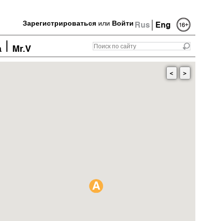
Зарегистрироваться
или
Войти
Rus
Eng
а
Mr.V
<
>