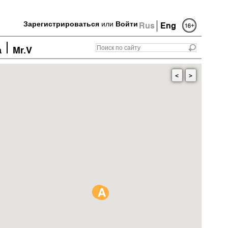
Зарегистрироваться
или
Войти
Rus
Eng
а
Mr.V
<
>