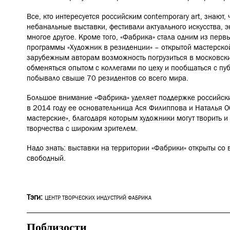
Все, кто интересуется российским contemporary art, знают, 
небанальные выставки, фестивали актуального искусства,
многое другое. Кроме того, «Фабрика» стала одним из перв
программы «Художник в резиденции» – открытой мастерск
зарубежным авторам возможность погрузиться в московски
обменяться опытом с коллегами по цеху и пообщаться с пу
побывало свыше 70 резидентов со всего мира.
Большое внимание «Фабрика» уделяет поддержке российски
в 2014 году ее основательница Ася Филиппова и Наталья 
мастерские», благодаря которым художники могут творить и
творчества с широким зрителем.
Надо знать: выставки на территории «Фабрики» открыты со 
свободный.
Тэги:
ЦЕНТР ТВОРЧЕСКИХ ИНДУСТРИЙ ФАБРИКА
Поблизости