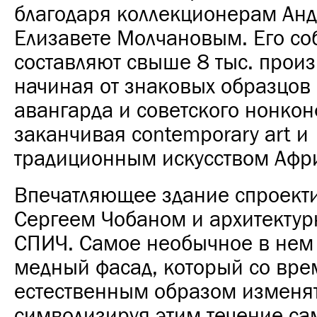
благодаря коллекционерам Ан
Елизавете Молчановым. Его со
составляют свыше 8 тыс. прои
начиная от знаковых образцов 
авангарда и советского нонко
заканчивая contemporary art и
традиционным искусством Афр
Впечатляющее здание спроект
Сергеем Чобаном и архитекту
СПИЧ. Самое необычное в нем
медный фасад, который со вре
естественным образом изменят
символизируя этим течение са