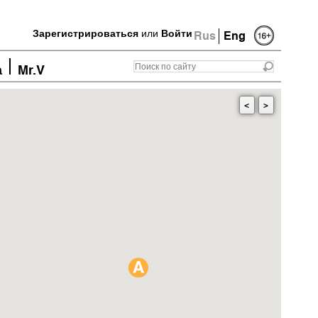
Зарегистрироваться
или
Войти
Rus
Eng
а
Mr.V
<
>