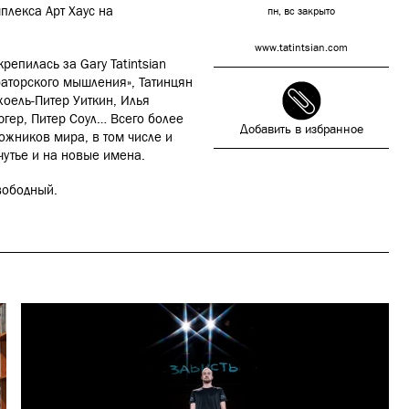
плекса Арт Хаус на
пн, вс закрыто
www.tatintsian.com
репилась за Gary Tatintsian
баторского мышления», Татинцян
жоель-Питер Уиткин, Илья
югер, Питер Соул… Всего более
Добавить в избранное
дожников мира, в том числе и
чутье и на новые имена.
свободный.