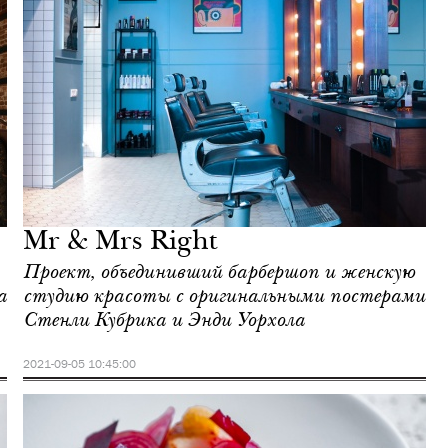
Mr & Mrs Right
Проект, объединивший барбершоп и женскую
а
студию красоты с оригинальными постерами
Стенли Кубрика и Энди Уорхола
2021-09-05 10:45:00