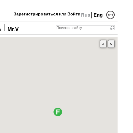
Зарегистрироваться
или
Войти
Rus
Eng
а
Mr.V
<
>