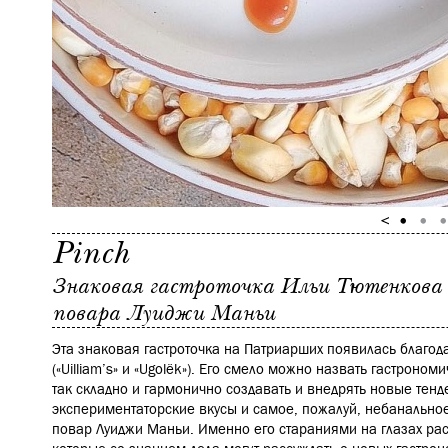
Pinch
Знаковая гастроточка Ильи Тютенкова
повара Луиджи Маньи
Эта знаковая гастроточка на Патриарших появилась благод
(
«Uilliam’s»
и
«Ugolёk»
). Его смело можно назвать гастрономи
так складно и гармонично создавать и внедрять новые тенд
экспериментаторские вкусы и самое, пожалуй, небанальное
повар Луиджи Маньи. Именно его стараниями на глазах рас