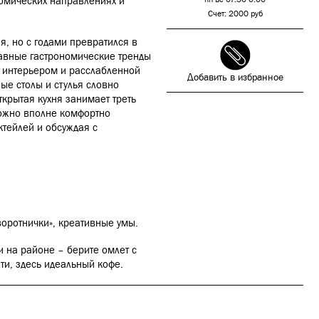
номических направлениях и
Счет: 2000 руб
я, но с годами превратился в
лавные гастрономические тренды
 интерьером и расслабленной
Добавить в избранное
е столы и стулья словно
ткрытая кухня занимает треть
ожно вполне комфортно
ктейлей и обсуждая с
воротнички», креативные умы.
и на районе – берите омлет с
ти, здесь идеальный кофе.