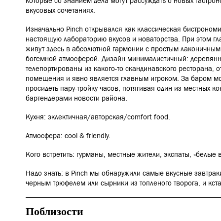
которые со знанием дела могут рассуждать о новых гастро
вкусовых сочетаниях.
Изначально Pinch открывался как классическая бистрономи
настоящую лабораторию вкусов и новаторства. При этом г
живут здесь в абсолютной гармонии с простым лаконичным
богемной атмосферой.
Дизайн минималистичный: деревянны
телепортированы из какого-то скандинавского ресторана, о
помещения и явно является главным игроком. За баром м
просидеть пару-тройку часов, потягивая один из местных ко
бартендерами новости района.
Кухня: эклектичная/авторская/comfort food.
Атмосфера: cool & friendly.
Кого встретить: гурманы, местные жители, экспаты, «белые 
Надо знать: в Pinch мы обнаружили самые вкусные завтрак
черным трюфелем или сырники из топленого творога, и кста
Поблизости