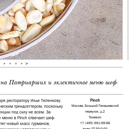
 на Патриарших и эклектичное меню шеф-
аря ресторатору Илье Тютенкову
Pinch
ческим трендсеттером, поскольку
Москва, Большой Палашевский
енции под силу не всем. За
переулок, д.2
 меню в Pinch отвечает шеф-
Телефон:
тет новый класс гурманов,
+7 (495) 691-99-88
пн-вс 07:30-0:00