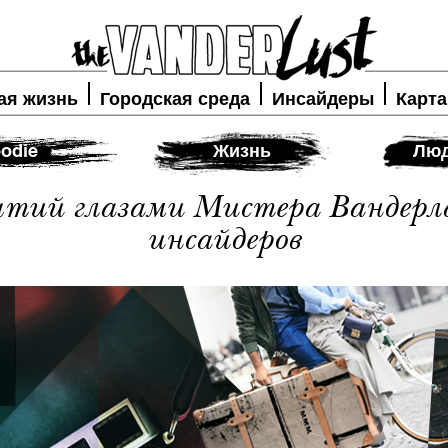
ая жизнь
Городская среда
Инсайдеры
Карта
odie
Жизнь
Люд
ытий глазами Мистера Вандерл
инсайдеров