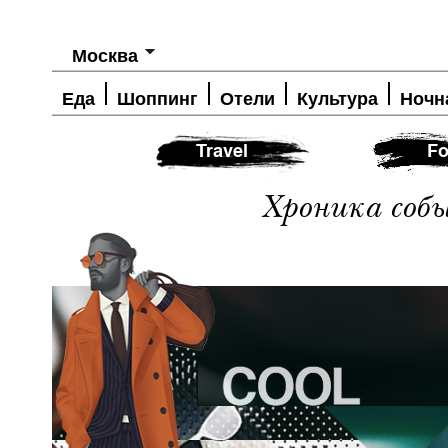
Москва
Еда
Шоппинг
Отели
Культура
Ночн
Travel
Fo
Хроника соб