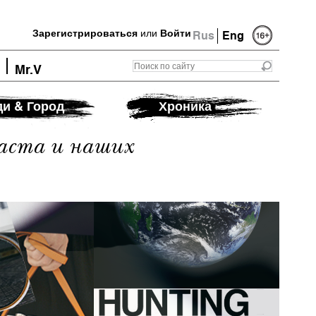
Зарегистрироваться
или
Войти
Rus
Eng
Mr.V
и & Город
Хроника
аста и наших