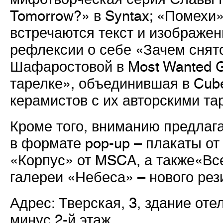
Tomorrow?» в Syntax; «Помехи»
встречаются текст и изображени
рефлексии о себе «Зачем сня
Шафаростовой в Most Wanted Ga
тарелке», объединившая в
Cub
керамистов с их авторскими та
Кроме того, вниманию предлаг
в формате pop-up
–
плакаты о
«Корпус» от
MSCA
, а также
«Вс
галереи «Небеса» – нового ре
Адрес: Тверская, 3, здание оте
минус 2-й этаж