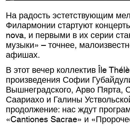
На радость эстетствующим ме
Филармонии стартуют концерты
nova, и первыми в их серии с
музыки» – точнее, малоизвест
афишах.
В этот вечер коллектив Île Thé
произведения Софии Губайдул
Вышнеградского, Арво Пярта, 
Саариахо и Галины Уствольской
продолжение: нас ждут прогр
«Cantiones Sacrae» и «Пророче