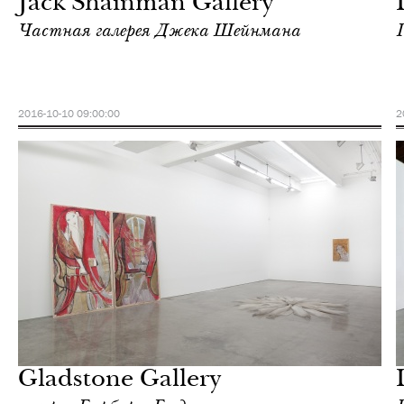
Jack Shainman Gallery
Частная галерея Джека Шейнмана
2016-10-10 09:00:00
2
Культура
Нью-Йорк
Gladstone Gallery