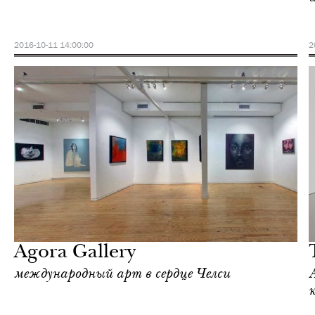
2016-10-11 14:00:00
2
Культура
Нью-Йорк
Agora Gallery
международный арт в сердце Челси