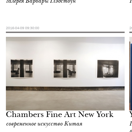
галерея Барбары Глэдстоун
2016-04-09 09:30:00
2
Культура
Нью-Йорк
Chambers Fine Art New York
современное искусство Китая