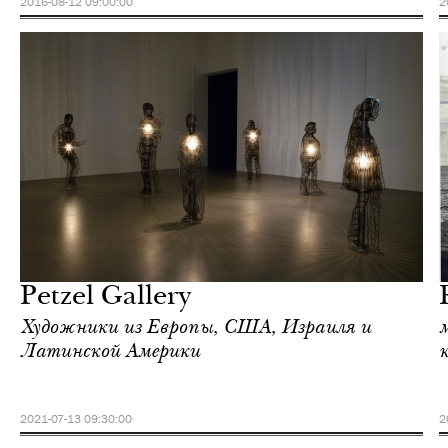
2016-08-12 09:00:00
2
Культура
Нью-Йорк
Petzel Gallery
Художники из Европы, США, Израиля и
Латинской Америки
2021-07-13 09:30:00
2