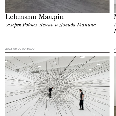
Культура
Нью-Йорк
Lehmann Maupin
галерея Рэйчел Леман и Дэвида Мапина
2016-05-20 09:30:00
2
Культура
Нью-Йорк