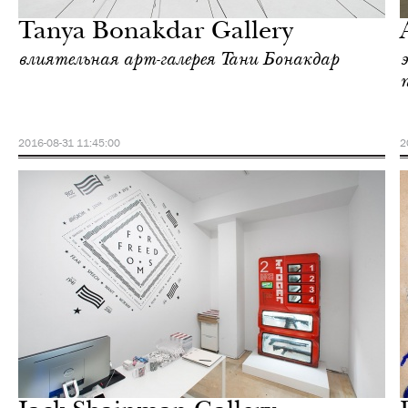
Tanya Bonakdar Gallery
влиятельная арт-галерея Тани Бонакдар
2016-08-31 11:45:00
2
Культура
Нью-Йорк