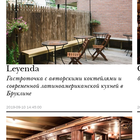
Ночная жизнь
Нью-Йорк
Leyenda
Гастроточка с авторскими коктейлями и
современной латиноамериканской кухней в
Бруклине
2019-09-10 14:45:00
2