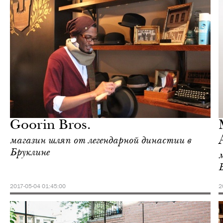
Культура
Нью-Йорк
Goorin Bros.
магазин шляп от легендарной династии в
Бруклине
2017-05-04 01:45:00
2