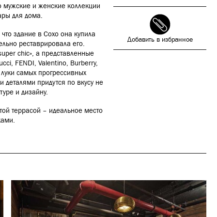
ко мужские и женские коллекции
ары для дома.
, что здание в Сохо она купила
Добавить в избранное
ельно реставрировала его.
uper chic», а представленные
i, FENDI, Valentino, Burberry,
е луки самых прогрессивных
и деталями придутся по вкусу не
уре и дизайну.
ытой террасой – идеальное место
ками.