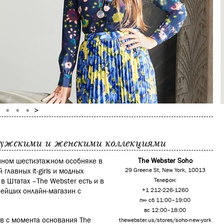
мужскими и женскими коллекциями
нном шестиэтажном особняке в
The Webster Soho
главных it-girls и модных
29 Greene St, New York, 10013
в Штатах –The Webster есть и в
Телефон:
ьнейших онлайн-магазин с
+1 212-226-1260
пн- сб 11:00–19:00
вс 12:00–18:00
ов с момента основания The
thewebster.us/stores/soho-new-york