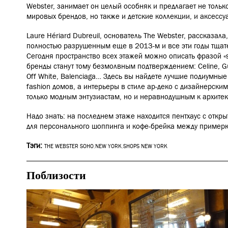
Webster, занимает он целый особняк и предлагает не толь
мировых брендов, но также и детские коллекции, и аксессу
Laure Hériard Dubreuil, основатель The Webster, рассказала
полностью разрушенным еще в 2013-м и все эти годы тщат
Сегодня пространство всех этажей можно описать фразой «s
бренды станут тому безмолвным подтверждением: Celine, Gucc
Off White, Balenciaga… Здесь вы найдете лучшие подиумны
fashion домов, а интерьеры в стиле ар-деко с дизайнерским
только модным энтузиастам, но и неравнодушным к архитект
Надо знать: на последнем этаже находится пентхаус с откр
для персонального шоппинга и кофе-брейка между пример
Тэги:
THE WEBSTER SOHO
,
NEW YORK
,
SHOPS NEW YORK
Поблизости