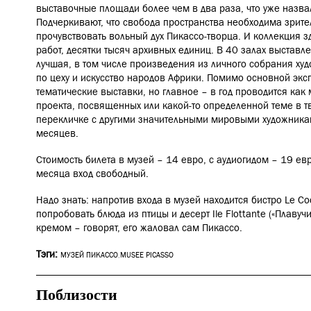
выставочные площади более чем в два раза, что уже назва
Подчеркивают, что свобода пространства необходима зрит
прочувствовать вольный дух Пикассо-творца. И коллекция з
работ, десятки тысяч архивных единиц. В 40 залах выставле
лучшая, в том числе произведения из личного собрания ху
по цеху и искусство народов Африки. Помимо основной экс
тематические выставки, но главное – в год проводится ка
проекта, посвященных или какой-то определенной теме в тв
перекличке с другими значительными мировыми художникам
месяцев.
Стоимость билета в музей – 14 евро, с аудиогидом – 19 ев
месяца вход свободный.
Надо знать: напротив входа в музей находится бистро Le Co
попробовать блюда из птицы и десерт Ile Flottante («Плавуч
кремом – говорят, его жаловал сам Пикассо.
Тэги:
МУЗЕЙ ПИКАССО
,
MUSEE PICASSO
Поблизости