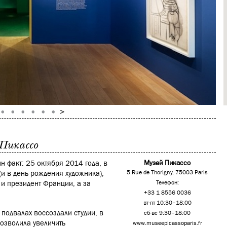
 Пикассо
ин факт: 25 октября 2014 года, в
Музей Пикассо
(и в день рождения художника),
5 Rue de Thorigny, 75003 Paris
 и президент Франции, а за
Телефон:
+33 1 8556 0036
вт-пт 10:30–18:00
 подвалах воссоздали студии, в
сб-вс 9:30–18:00
озволила увеличить
www.museepicassoparis.fr