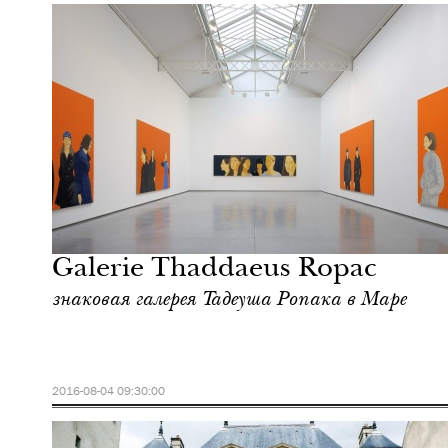
Культура
Париж
Galerie Thaddaeus Ropac
знаковая галерея Тадеуша Ропака в Маре
2016-08-04 09:30:00