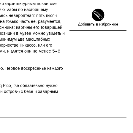
ли «архитектурным подвигом».
елю, дабы по-настоящему
десь невероятная: пять тысяч
на только часть ее, разумеется,
Добавить в избранное
дожника: картины его товарищей
позиции в музее можно увидеть и
к минимум два масштабных
орчестве Пикассо, или его
и, и длятся они не менее 5–6
ро. Первое воскресенье каждого
q Rico, где обязательно нужно
ий остров») с безе и заварным