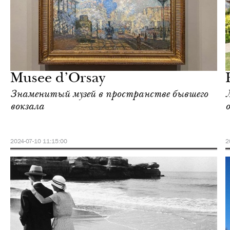
Культура
Париж
Musee d’Orsay
Знаменитый музей в пространстве бывшего
вокзала
о
2024-07-10 11:15:00
2