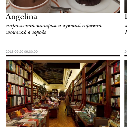
Париж
Angelina
парижский завтрак и лучший горячий
шоколад в городе
M
2016-09-20 09:30:00
2
Отели
Париж