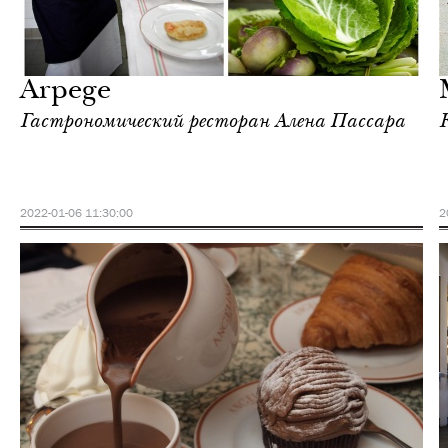
Культура
Париж
Arpege
Гастрономический ресторан Алена Пассара
2022-01-06 11:30:00
2
Шоппинг