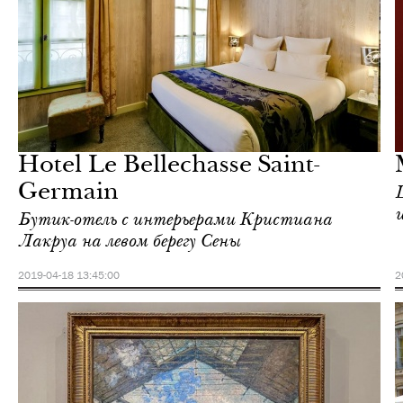
Культура
Париж
Hotel Le Bellechasse Saint-
Germain
Бутик-отель с интерьерами Кристиана
Лакруа на левом берегу Сены
2019-04-18 13:45:00
2