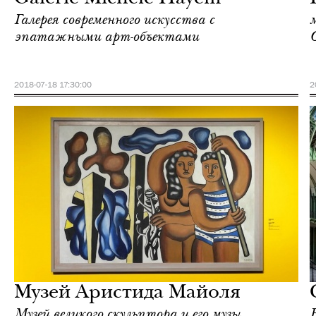
Галерея современного искусства с
эпатажными арт-объектами
2018-07-18 17:30:00
2
Культура
Париж
Музей Аристида Майоля
Музей великого скульптора и его музы