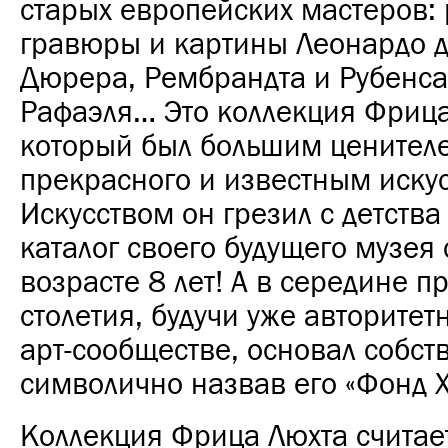
старых европейских мастеров: 
гравюры и картины Леонардо д
Дюрера, Рембрандта и Рубенса
Рафаэля… Это коллекция Фрица
который был большим ценител
прекрасного и известным иску
Искусством он грезил с детств
каталог своего будущего музея 
возрасте 8 лет! А в середине п
столетия, будучи уже авторитет
арт-сообществе, основал собст
символично назвав его «Фонд Х
Коллекция Фрица Люхта считае