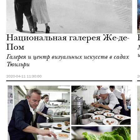
Культура
Париж
Национальная галерея Же-де-
Пом
Галерея и центр визуальных искусств в садах
Тюильри
2020-04-11 11:30:00
2