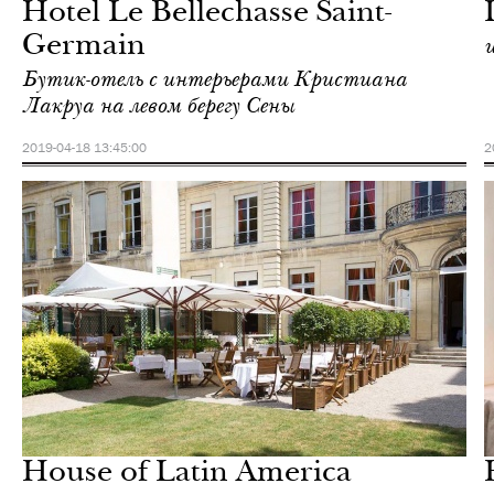
Hotel Le Bellechasse Saint-
Germain
Бутик-отель с интерьерами Кристиана
Лакруа на левом берегу Сены
2019-04-18 13:45:00
2
Отели
Париж
House of Latin America