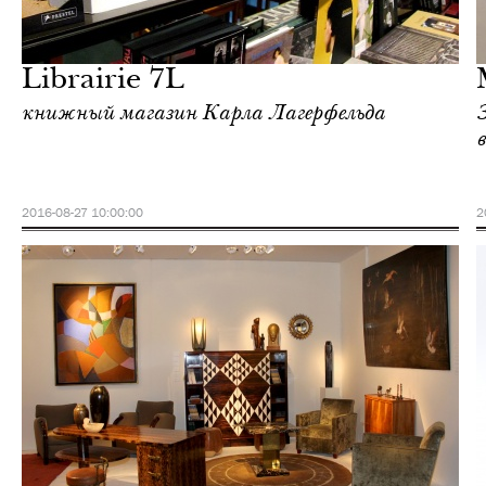
Культура
Париж
Librairie 7L
книжный магазин Карла Лагерфельда
2016-08-27 10:00:00
2
Культура