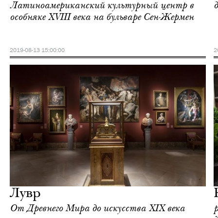
Латиноамериканский культурный центр в
особняке XVIII века на бульваре Сен-Жермен
2019-08-13 15:00:00
2
Еда
Париж
Лувр
От Древнего Мира до искусства XIX века