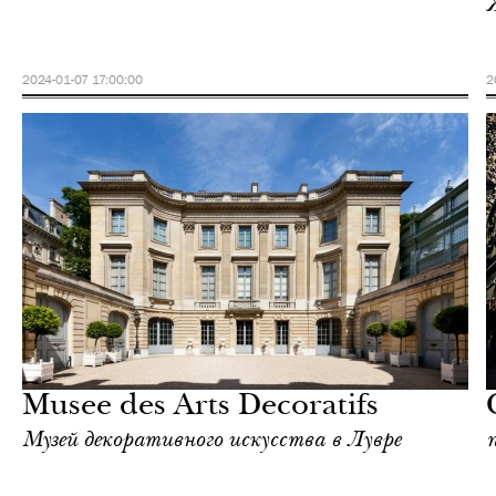
2024-01-07 17:00:00
2
Еда
Париж
Musee des Arts Decoratifs
Музей декоративного искусства в Лувре