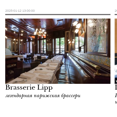
2025-01-12 13:00:00
2
Еда
Париж
Brasserie Lipp
легендарная парижская брассери