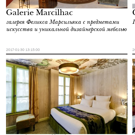
Париж
Galerie Marcilhac
галерея Феликса Марсильяка с предметами
искусства и уникальной дизайнерской мебелью
2017-01-30 13:15:00
2
Отели
Париж