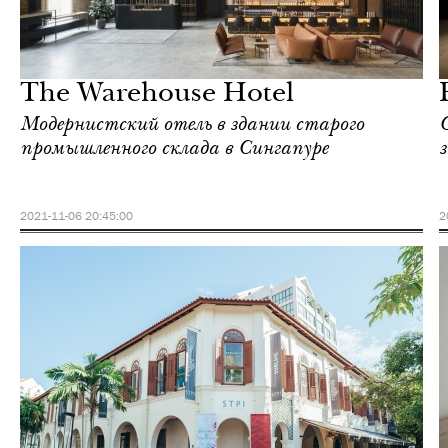
Еда
Сингапур
The Warehouse Hotel
Модернистский отель в здании старого
промышленного склада в Сингапуре
2021-11-06 20:45:00
2