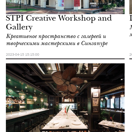
Отели
Сингапур
STPI Creative Workshop and
Gallery
Креативное пространство с галереей и
творческими мастерскими в Сингапуре
2023-04-15 15:15:00
2