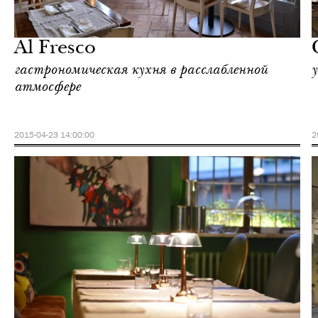
Шоппинг
Милан
Al Fresco
гастрономическая кухня в расслабленной
атмосфере
2015-04-23 14:00:00
2
Культура