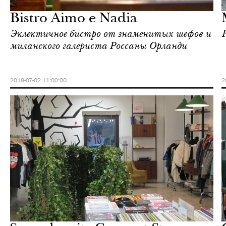
Милан
Bistro Aimo e Nadia
Эклектичное бистро от знаменитых шефов и
миланского галериста Россаны Орланди
2018-07-02 11:00:00
2
Шоппинг
Милан