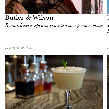
Отели
Лондон
Butler & Wilson
Бутик дизайнерских украшений в ретро-стиле
2017-08-08 15:45:00
2
Культура