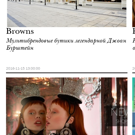
Еда
Лондон
Browns
Мультибрендовые бутики легендарной Джоан
Бурштейн
2016-11-15 13:00:00
2