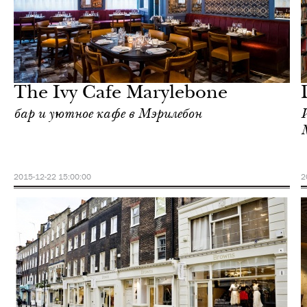
Городская среда
Лондон
The Ivy Cafe Marylebone
бар и уютное кафе в Мэрилебон
2015-12-22 15:00:00
2