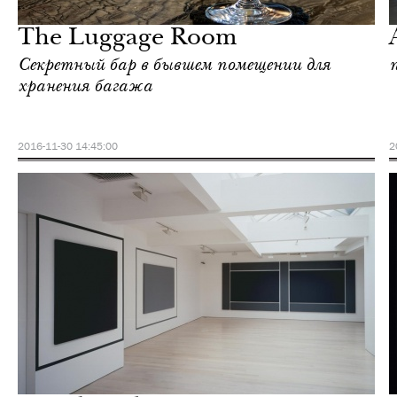
Лондон
The Luggage Room
Cекретный бар в бывшем помещении для
хранения багажа
2016-11-30 14:45:00
2
Культура
Лондон