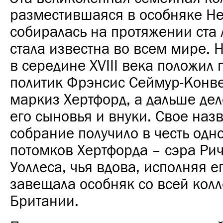
разместившаяся в особняке Her
собиралась на протяжении ста л
стала известна во всем мире. 
в середине XVIII века положил
политик Фрэнсис Сеймур-Конве
маркиз Хертфорд, а дальше де
его сыновья и внуки. Свое наз
собрание получило в честь одно
потомков Хертфорда – сэра Ри
Уоллеса, чья вдова, исполняя е
завещала особняк со всей кол
Британии.