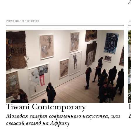
2023-06-19 10:30:00
2
Отели
Лондон
Tiwani Contemporary
Молодая галерея современного искусства, или
свежий взгляд на Африку