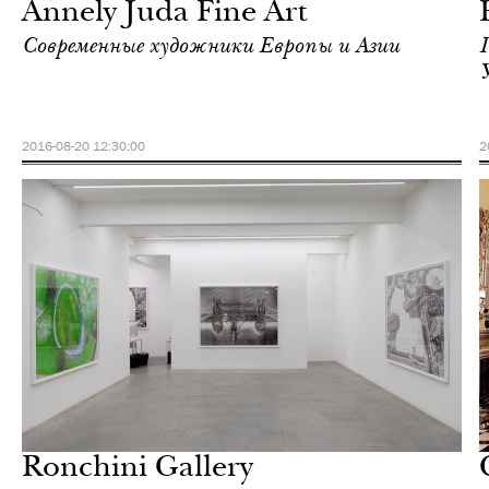
Annely Juda Fine Art
Современные художники Европы и Азии
2016-08-20 12:30:00
2
Отели
Лондон
Ronchini Gallery