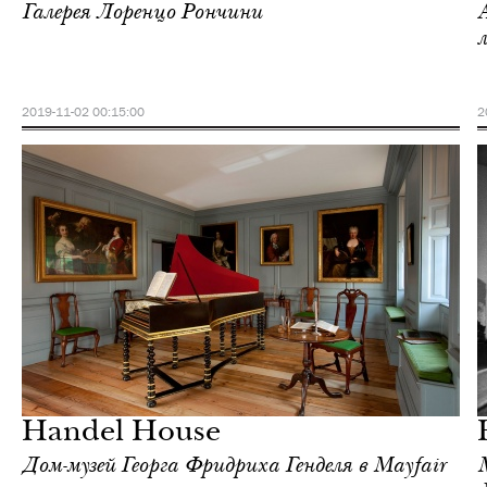
Галерея Лоренцо Рончини
2019-11-02 00:15:00
2
Культура
Лондон
Handel House
Дом-музей Георга Фридриха Генделя в Mayfair