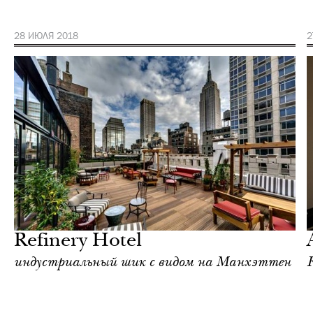
28 ИЮЛЯ 2018
2
Отели
Нью-Йорк
Refinery Hotel
индустриальный шик с видом на Манхэттен