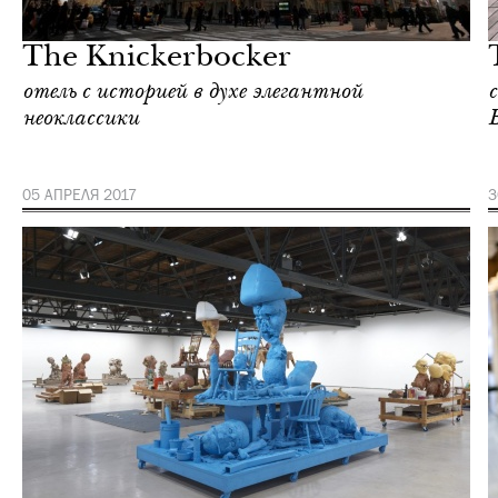
Нью-Йорк
The Knickerbocker
отель с историей в духе элегантной
неоклассики
05 АПРЕЛЯ 2017
3
Шоппинг
Нью-Йорк