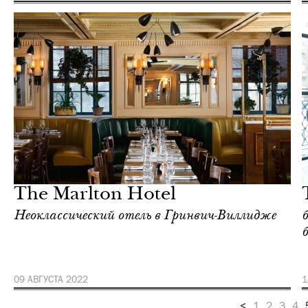
Отели
Нью-Йорк
The Marlton Hotel
Неоклассический отель в Гринвич-Виллидже
09 АВГУСТА 2022
1
<
1
2
3
4