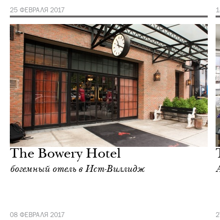
25 ФЕВРАЛЯ 2017
1
Отели
Нью-Йорк
The Bowery Hotel
богемный отель в Ист-Виллидж
08 ФЕВРАЛЯ 2017
2