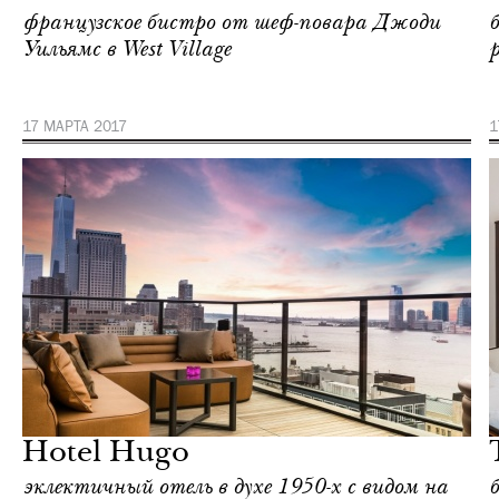
французское бистро от шеф-повара Джоди
Уильямс в West Village
17 МАРТА 2017
1
Отели
Нью-Йорк
Hotel Hugo
эклектичный отель в духе 1950-х c видом на