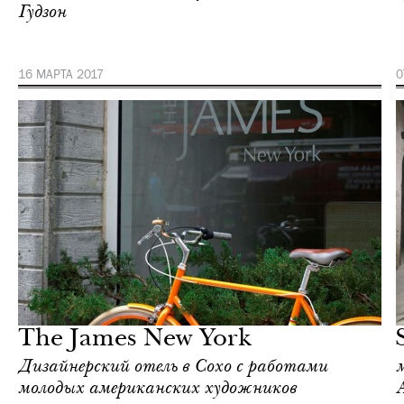
Гудзон
16 МАРТА 2017
0
Культура
Нью-Йорк
The James New York
Дизайнерский отель в Сохо с работами
молодых американских художников