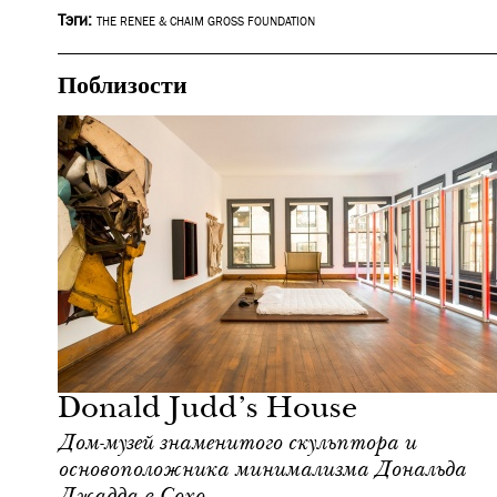
Тэги:
THE RENEE & CHAIM GROSS FOUNDATION
Поблизости
Городская среда
Нью-Йорк
Donald Judd’s House
Дом-музей знаменитого скульптора и
основоположника минимализма Дональда
Джадда в Сохо