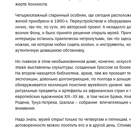
жертв Холокоста.
Четырехэтажный старинный особняк, где сегодня расположе
женой приобрели в 1960-х. Переустройством и оборудован
лично, так что, по сути, это авторский проект. А незадолго д
возник Фонд, и было принято решение открыть музей. Прич
интерьеры остались практически нетронутыми, так что здесь
ножках, на котором любил сидеть хозяин, и инструменты, к
аутентичную домашнюю обстановку.
Но главное в этом необыкновенном доме, конечно, искусств
этаже выставлены скульптуры, созданные Гроссом за более
На втором находятся библиотека, архив, там же проходят 
экспозиции, довольно долгоиграющие, по полгода и дольше.
обнаруживается коллекция поистине музейного уровня: мас
ритуальные предметы и артефакты из африканских стран и
европейских художников XIX–ХХ вв., в том числе Брака, Кле
Родена, Тулуз-Лотрека, Шагала – собрание впечатляющее 
внимания.
Надо знать: музей открыт только по четвергам и пятницам,
договоренности можно посетить его и в другой день. Стоимо