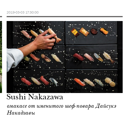
2019-03-03 17:30:00
Sushi Nakazawa
омакасе от именитого шеф-повара Дайсукэ
Накадзавы