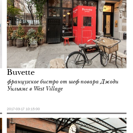
Buvette
французское бистро от шеф-повара Джоди
Уильямс в West Village
2017-03-17 10:15:00