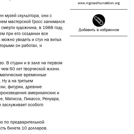
www.rcgrossfoundation.org
н музей скульптора, они с
ием мастерской Гросс занимался
о смерти художника, в 1988 году,
Добавить в избранное
ем при его создании все
 можно увидеть и стул на витых
оторыми он работал, и
о. В студии и в зале на первом
 чем 60 лет творческой жизни.
тематические временные
 Ну а на третьем
ки, фигурки, древние
 произведения американских и
е, Матисса, Пикассо, Ренуара,
и заслуживает особого
 но по предварительной
сть билета 10 долларов.