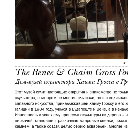
The Renee & Chaim Gross Fo
Дом-музей скульптора Хаима Гросса в Г
Этот музей сулит настоящие открытия и знакомство не толь
скульптора, о котором не многие слышали, но и с великол
западного искусства, принадлежавшей Хаиму Гроссу и его ж
Галиции в 1904 году, учился в Будапеште и Вене, а в начал
Известность и успех ему принесли скульптуры из дерева –
циркачей, танцовщиц, различные жанровые сценки, позже с
камнем, а также создал целую серию акварелей, многие и