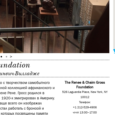
undation
ринвич-Вилладже
ко с творчеством самобытного
The Renee & Chaim Gross
Foundation
епной коллекцией африканского и
526 Laguardia Place, New York, NY
ене Рене. Гросс родился в
10012
е 1920-х эмигрировал в Америку.
Телефон:
 чаще всего он изображал
+1 212-529-4906
тал работать с бронзой и
чт-пт 13:00–17:00
з которых посвящены памяти