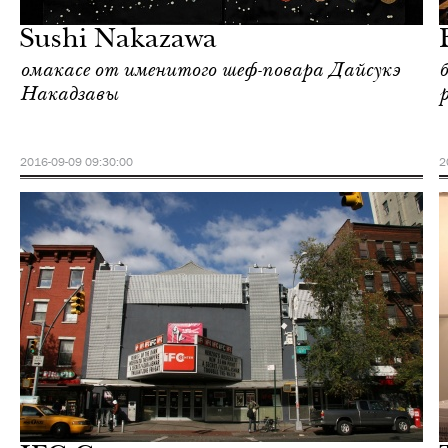
Нью-Йорк
Sushi Nakazawa
омакасе от именитого шеф-повара Дайсукэ
Накадзавы
2016-09-09 09:30:00
2
Шоппинг
Нью-Йорк