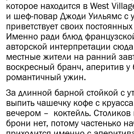
которое находится в West Villa
и шеф-повар Джоди Уильямс с 
приветствует своих постоянных 
Именно ради блюд французской
авторской интерпретации сюда
местные жители на ранний зав
воскресный бранч, аперитив у 
романтичный ужин.
За длинной барной стойкой с 
выпить чашечку кофе с круасса
вечером – коктейль. Столиков 
брони нет, потому частенько н
приходится именно с аперитива