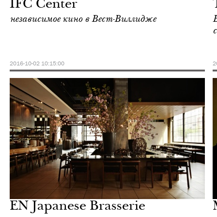
IFC Center
независимое кино в Вест-Виллидже
с
2016-10-02 10:15:00
2
Городская среда
Нью-Йорк
EN Japanese Brasserie