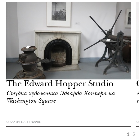
Культура
Нью-Йорк
The Edward Hopper Studio
Студия художника Эдварда Хоппера на
Washington Square
2022-01-03 11:45:00
2
1
2