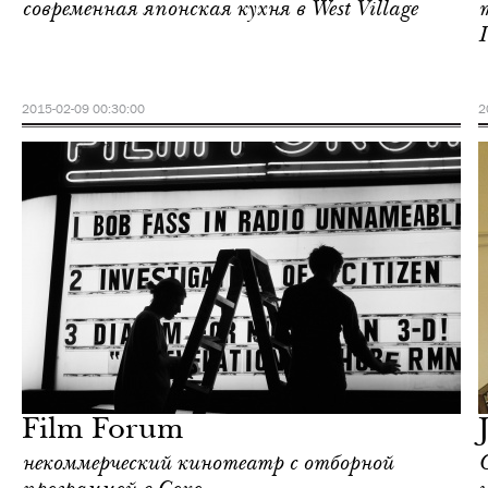
современная японская кухня в West Village
2015-02-09 00:30:00
2
Городская среда
Нью-Йорк
Film Forum
некоммерческий кинотеатр с отборной