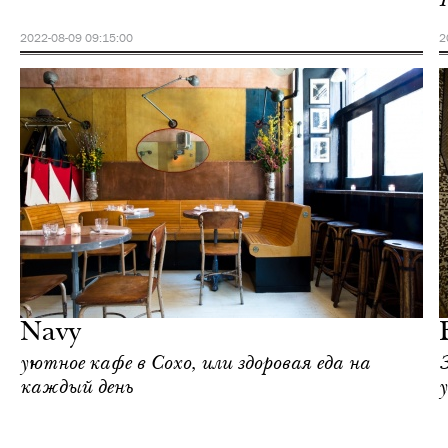
2022-08-09 09:15:00
2
Городская среда
Нью-Йорк
Navy
уютное кафе в Сохо, или здоровая еда на
каждый день