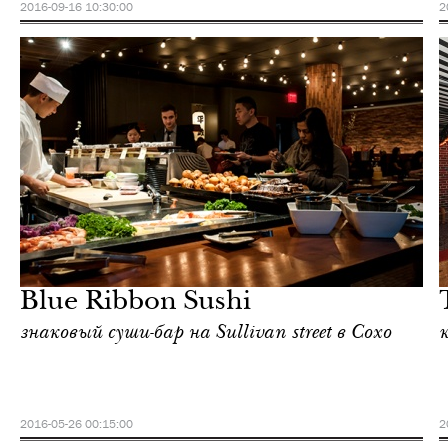
2016-09-16 10:30:00
2
Отели
Нью-Йорк
Blue Ribbon Sushi
знаковый суши-бар на Sullivan street в Сохо
2016-05-26 00:15:00
2