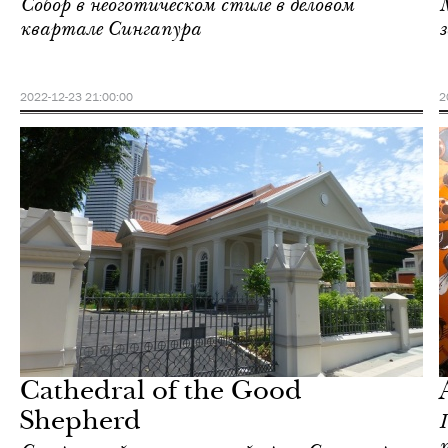
Собор в неоготическом стиле в деловом
квартале Сингапура
2022-12-23 21:00:00
2
Культура
Сингапур
Cathedral of the Good
Shepherd