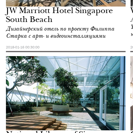
Сингапур
JW Marriott Hotel Singapore
South Beach
Дизайнерский отель по проекту Филиппа
Старка с арт- и видеоинсталляциями
2018-01-16 00:30:00
2
Городская среда
Сингапур