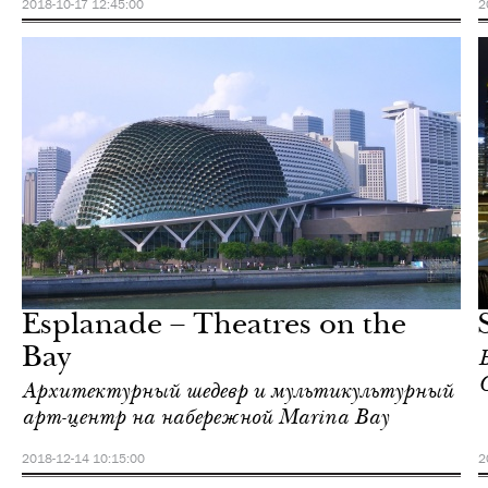
2018-10-17 12:45:00
2
Ночная жизнь
Сингапур
Esplanade – Theatres on the
Bay
Архитектурный шедевр и мультикультурный
арт-центр на набережной Marina Bay
2018-12-14 10:15:00
2