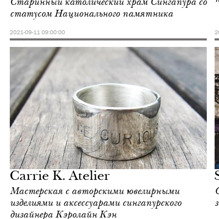
Старинный католический храм Сингапура со
статусом Национального памятника
2021-09-11 09:00:00
2
Культура
Сингапур
Carrie K. Atelier
Мастерская с авторскими ювелирными
изделиями и аксессуарами сингапурского
дизайнера Кэролайн Кэн