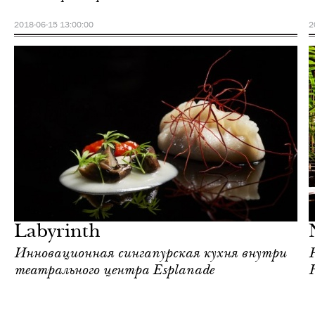
2018-06-15 13:00:00
2
Еда
Сингапур
Labyrinth
Инновационная сингапурская кухня внутри
театрального центра Esplanade