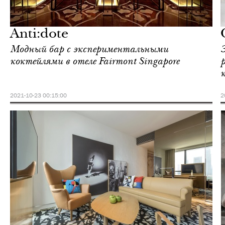
Культура
Сингапур
Anti:dote
Модный бар с экспериментальными
коктейлями в отеле Fairmont Singapore
2021-10-23 00:15:00
2
Еда