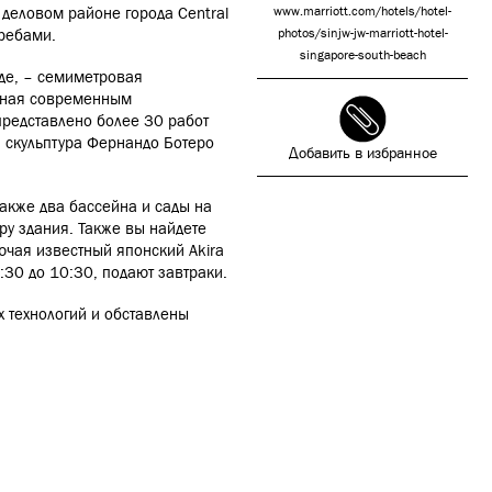
деловом районе города Central
www.marriott.com/hotels/hotel-
кребами.
photos/sinjw-jw-marriott-hotel-
singapore-south-beach
оде, – семиметровая
анная современным
представлено более 30 работ
, скульптура Фернандо Ботеро
Добавить в избранное
также два бассейна и сады на
у здания. Также вы найдете
ючая известный японский Akira
6:30 до 10:30, подают завтраки.
 технологий и обставлены