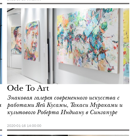
Ode To Art
Знаковая галерея современного искусства с
м
работами Яей Кусамы, Такаси Мураками и
культового Роберта Индиану в Сингапуре
2020-01-16 14:00:00