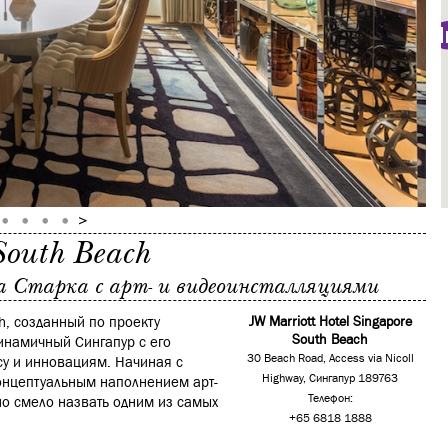
South Beach
а Старка с арт- и видеоинсталляциями
ch, созданный по проекту
JW Marriott Hotel Singapore
South Beach
инамичный Сингапур с его
30 Beach Road, Access via Nicoll
су и инновациям. Начиная с
Highway, Сингапур 189763
концептуальным наполнением арт-
Телефон:
но смело назвать одним из самых
+65 6818 1888