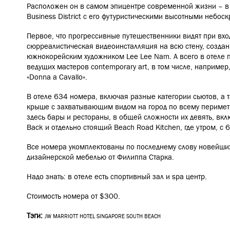
Расположен он в самом эпицентре современной жизни – в 
Business District с его футуристическими высотными небос
Первое, что прогрессивные путешественники видят при вх
сюрреалистическая видеоинсталляция на всю стену, созд
южнокорейским художником Lee Lee Nam. А всего в отеле 
ведущих мастеров contemporary art, в том числе, например
«Donna a Cavallo».
В отеле 634 номера, включая разные категории сьютов, а 
крыше с захватывающим видом на город по всему периметр
здесь бары и рестораны, в общей сложности их девять, вкл
Back и отдельно стоящий Beach Road Kitchen, где утром, с 
Все номера
укомплектованы по последнему слову новейших
дизайнерской мебелью от Филиппа Старка.
Надо знать: в отеле есть спортивный зал и spa центр.
Стоимость номера от $300.
Тэги:
JW MARRIOTT HOTEL SINGAPORE SOUTH BEACH