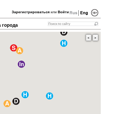
Зарегистрироваться
или
Войти
Rus
Eng
а города
<
>