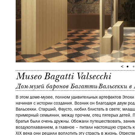
Museo Bagatti Valsecchi
Дом-музей баронов Багатти-Вальсекки в
В этом доме-музее, полном удивительных артефактов Эпохи
начиная с истории создания. Возник он благодаря двум ро
Вальсекки. Старший, Фаусто, любил блистать в свете; млад
примерный семьянин, между прочим, отец пятерых детей. П
братья были очень дружны. Обожали путешествовать, зани
воздухоплаванием, а главное – питали настоящую страсть
XIX века они решили воплотить эту страсть в жизнь. Отрес