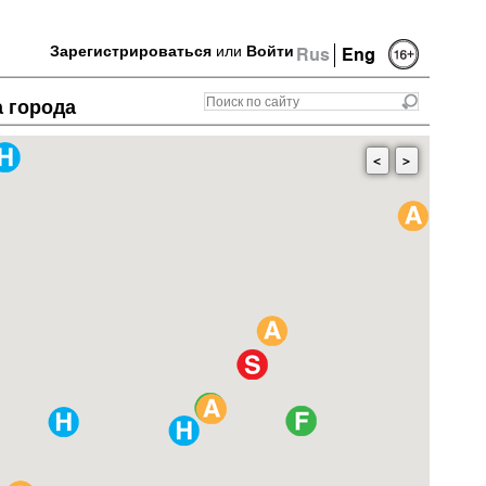
Зарегистрироваться
или
Войти
Rus
Eng
а города
<
>