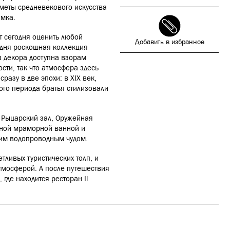
меты средневекового искусства
амка.
т сегодня оценить любой
Добавить в избранное
одня роскошная коллекция
в декора доступна взорам
сти, так что атмосфера здесь
разу в две эпохи: в XIX век,
того периода братья стилизовали
, Рыцарский зал, Оружейная
арной мраморной ванной и
им водопроводным чудом.
етливых туристических толп, и
тмосферой. А после путешествия
 где находится ресторан
Il