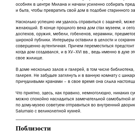
особняк в центре Милана и начали усиленно собирать пред
и быта, чтобы превратить свой дом в подобие старинного з
Насколько успешно им удалось справиться с задачей, може
желающий. В конце прошлого века дом стал музеем, и сег
доспехов, оружия, мебели, гобеленов, керамики, предмето
широкой публики. Интерьеры оставили в целости и сохранно
совершенно аутентичная. Причем переместиться предстоит с
когда дом создавался, и в XV–XVI вв., ведь именно в духе э
свое жилище.
В доме несколько залов и галерей, в том числе библиотека
галерея. Не забудьте заглянуть и в ванную комнату с шик
причудливыми кранами – в свое время она слыла настоящ
Что приятно, здесь, как правило, немноголюдно, никаких су
можно спокойно насладиться замечательной самобытной а
по дому-музею советуем отправиться во внутренний дворик,
Salumaio
с великолепной кухней.
Поблизости