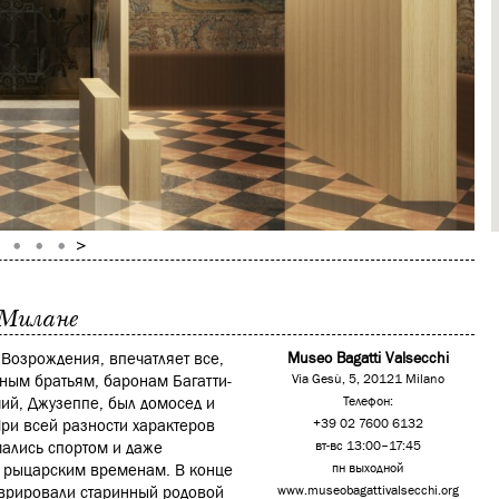
 Милане
 Возрождения, впечатляет все,
Museo Bagatti Valsecchi
дным братьям, баронам Багатти-
Via Gesù, 5, 20121 Milano
ший, Джузеппе, был домосед и
Телефон:
ри всей разности характеров
+39 02 7600 6132
мались спортом и даже
вт-вс 13:00–17:45
 к рыцарским временам. В конце
пн выходной
таврировали старинный родовой
www.museobagattivalsecchi.org