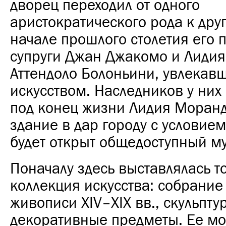
дворец переходил от одного
аристократического рода к друг
начале прошлого столетия его 
супруги Джан Джакомо и Лиди
Аттендоло Болоньини, увлекав
искусством. Наследников у них 
под конец жизни Лидия Моран
здание в дар городу с условием
будет открыт общедоступный му
Поначалу здесь выставлялась т
коллекция искусства: собрание
живописи XIV–XIX вв., скульпт
декоративные предметы. Ее мо