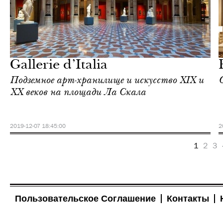
Отели
Милан
Gallerie d’Italia
Подземное арт-хранилище и искусство XIX и
XX веков на площади Ла Скала
2019-12-07 18:45:00
2
1
2
3
Пользовательское Соглашение
Контакты