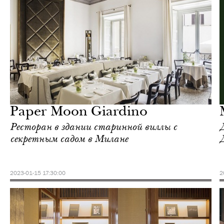
Культура
Милан
Paper Moon Giardino
Ресторан в здании старинной виллы с
секретным садом в Милане
2023-01-15 17:30:00
2