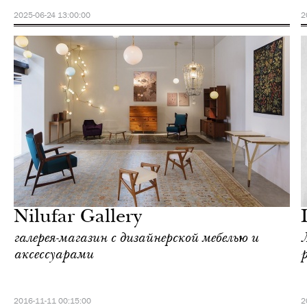
2025-06-24 13:00:00
2
Еда
Милан
Nilufar Gallery
галерея-магазин с дизайнерской мебелью и
аксессуарами
р
2016-11-11 00:15:00
2