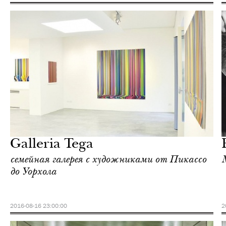
Культура
Милан
Galleria Tega
семейная галерея с художниками от Пикассо
до Уорхола
2016-08-16 23:00:00
2