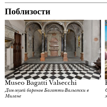
Поблизости
Отели
Милан
Museo Bagatti Valsecchi
Дом-музей баронов Багатти-Вальсекки в
Милане