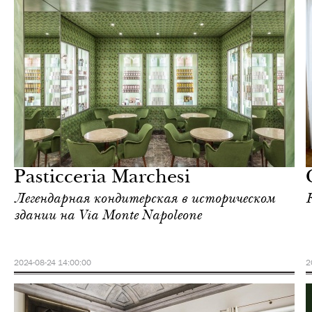
Отели
Милан
Pasticceria Marchesi
Легендарная кондитерская в историческом
здании на Via Monte Napoleone
2024-08-24 14:00:00
2