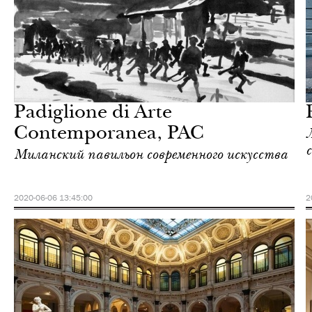
Шоппинг
Милан
Padiglione di Arte
Contemporanea, PAC
Миланский павильон современного искусства
2020-06-06 13:45:00
2