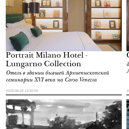
Культура
Милан
Portrait Milano Hotel -
Lungarno Collection
Отель в здании бывшей Архиепископской
семинарии XVI века на Corso Venezia
2025-06-25 13:30:00
2